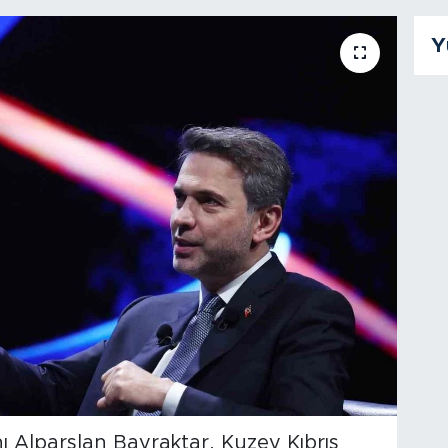
Y
ı Alparslan Bayraktar, Kuzey Kıbrıs