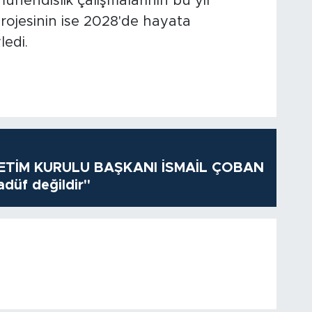
ühendislik çalışmalarının bu yıl
rojesinin ise 2028'de hayata
ledi.
TİM KURULU BAŞKANI İSMAİL ÇOBAN
adüf değildir"