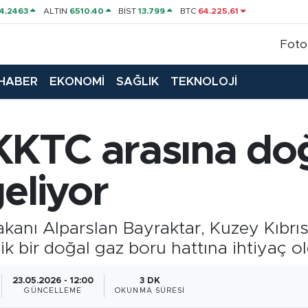
4,2463
ALTIN
6510.40
BİST
13.799
BTC
64.225,61
Foto
HABER
EKONOMİ
SAĞLIK
TEKNOLOJİ
 KKTC arasına do
eliyor
Bakanı Alparslan Bayraktar, Kuzey Kıbr
lik bir doğal gaz boru hattına ihtiyaç
23.05.2026 - 12:00
3 DK
GÜNCELLEME
OKUNMA SÜRESI