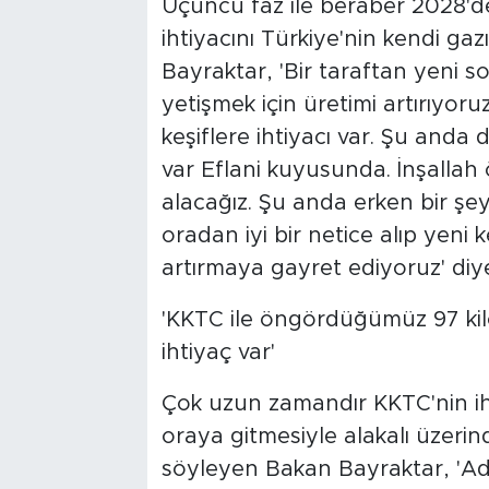
Üçüncü faz ile beraber 2028'd
ihtiyacını Türkiye'nin kendi gaz
Bayraktar, 'Bir taraftan yeni 
yetişmek için üretimi artırıyoru
keşiflere ihtiyacı var. Şu anda
var Eflani kuyusunda. İnşalla
alacağız. Şu anda erken bir şey
oradan iyi bir netice alıp yeni k
artırmaya gayret ediyoruz' diy
'KKTC ile öngördüğümüz 97 kilo
ihtiyaç var'
Çok uzun zamandır KKTC'nin ih
oraya gitmesiyle alakalı üzerin
söyleyen Bakan Bayraktar, 'Ad