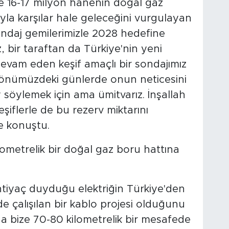
e 16-17 milyon hanenin doğal gaz
ıyla karşılar hale geleceğini vurgulayan
sondaj gemilerimizle 2028 hedefine
z, bir taraftan da Türkiye'nin yeni
 devam eden keşif amaçlı bir sondajımız
h önümüzdeki günlerde onun neticesini
 söylemek için ama ümitvarız. İnşallah
eşiflerle de bu rezerv miktarını
e konuştu.
metrelik bir doğal gaz boru hattına
tiyaç duyduğu elektriğin Türkiye'den
de çalışılan bir kablo projesi olduğunu
a bize 70-80 kilometrelik bir mesafede