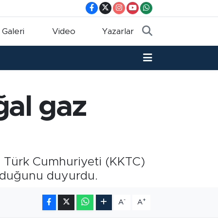
 Galeri
Video
Yazarlar
ğal gaz
ıs Türk Cumhuriyeti (KKTC)
 olduğunu duyurdu.
-
+
A
A