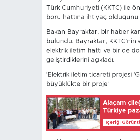
Türk Cumhuriyeti (KKTC) ile ön
boru hattına ihtiyaç olduğunu
Bakan Bayraktar, bir haber kan
bulundu. Bayraktar, KKTC'nin ele
elektrik iletim hattı ve bir de d
geliştirdiklerini açıkladı.
'Elektrik iletim ticareti projesi
büyüklükte bir proje'
Alaçam çileğ
Türkiye paz
İçeriği Görünt