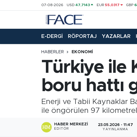
07-08-2026
USD
47,7143
EUR
55,0317
GBP
6
HABER
Nöbetçi Eczaneler
E-DERGİ
RÖPORTAJ
YAZARLAR
Hava Durumu
HABERLER
EKONOMI
Trafik Durumu
Türkiye ile
Süper Lig Puan Durumu ve Fikstür
boru hattı g
Tüm Manşetler
Enerji ve Tabii Kaynaklar 
Son Dakika Haberleri
ile öngörülen 97 kilometre
Haber Arşivi
HABER MERKEZI
23.05.2026 - 11:47
EDITÖR
YAYINLANMA