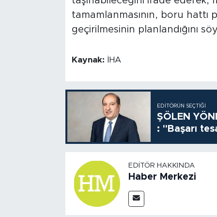
taşınabileceğini ifade ederek, m
tamamlanmasının, boru hattı p
geçirilmesinin planlandığını söy
Kaynak:
İHA
EDITÖRÜN SEÇTIĞI
ŞÖLEN YÖNE
: "Başarı tes
EDITÖR HAKKINDA
Haber Merkezi