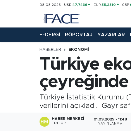
08-08-2026
USD
47,7436
EUR
55,2510
GBP
HABER
Nöbetçi Eczaneler
E-DERGİ
RÖPORTAJ
YAZARLAR
Hava Durumu
HABERLER
EKONOMI
Trafik Durumu
Türkiye eko
Süper Lig Puan Durumu ve Fikstür
çeyreğinde
Tüm Manşetler
Türkiye İstatistik Kurumu (
Son Dakika Haberleri
verilerini açıkladı. Gayrisa
Haber Arşivi
HABER MERKEZI
01.09.2025 - 11:48
EDITÖR
YAYINLANMA