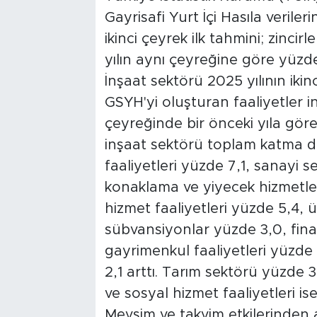
Gayrisafi Yurt İçi Hasıla veriler
ikinci çeyrek ilk tahmini; zinci
yılın aynı çeyreğine göre yüzde 
İnşaat sektörü 2025 yılının ikin
GSYH'yi oluşturan faaliyetler in
çeyreğinde bir önceki yıla göre
inşaat sektörü toplam katma değ
faaliyetleri yüzde 7,1, sanayi s
konaklama ve yiyecek hizmetleri
hizmet faaliyetleri yüzde 5,4, ü
sübvansiyonlar yüzde 3,0, finan
gayrimenkul faaliyetleri yüzde 
2,1 arttı. Tarım sektörü yüzde 3
ve sosyal hizmet faaliyetleri ise
Mevsim ve takvim etkilerinden 