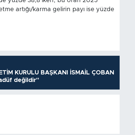
inde yüzde 38,8 iken, bu oran 2025
letme artığı/karma gelirin payı ise yüzde
TİM KURULU BAŞKANI İSMAİL ÇOBAN
adüf değildir"