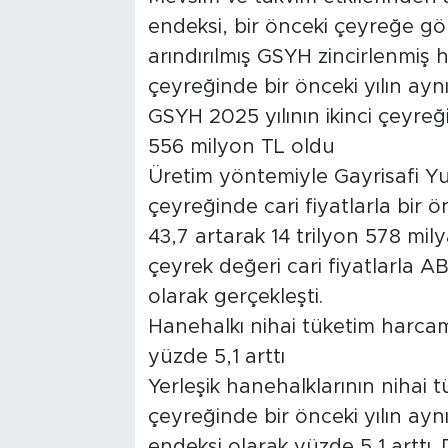
endeksi, bir önceki çeyreğe gör
arındırılmış GSYH zincirlenmiş h
çeyreğinde bir önceki yılın ayn
GSYH 2025 yılının ikinci çeyreği
556 milyon TL oldu
Üretim yöntemiyle Gayrisafi Yurt
çeyreğinde cari fiyatlarla bir 
43,7 artarak 14 trilyon 578 mil
çeyrek değeri cari fiyatlarla 
olarak gerçekleşti.
Hanehalkı nihai tüketim harcama
yüzde 5,1 arttı
Yerleşik hanehalklarının nihai t
çeyreğinde bir önceki yılın ayn
endeksi olarak yüzde 5,1 arttı.