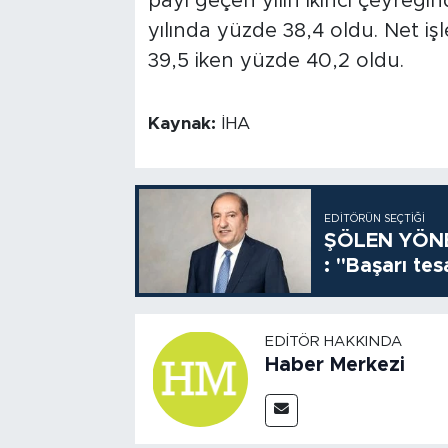
payı geçen yılın ikinci çeyreğ
yılında yüzde 38,4 oldu. Net iş
39,5 iken yüzde 40,2 oldu.
Kaynak:
İHA
EDITÖRÜN SEÇTIĞI
ŞÖLEN YÖNE
: "Başarı tes
EDITÖR HAKKINDA
Haber Merkezi