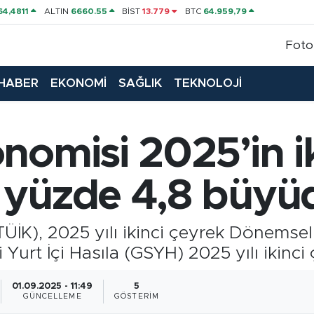
64,4811
ALTIN
6660.55
BİST
13.779
BTC
64.959,79
Foto
HABER
EKONOMİ
SAĞLIK
TEKNOLOJİ
nomisi 2025’in ik
 yüzde 4,8 büyü
TÜİK), 2025 yılı ikinci çeyrek Dönemsel 
fi Yurt İçi Hasıla (GSYH) 2025 yılı ikinc
01.09.2025 - 11:49
5
GÜNCELLEME
GÖSTERIM