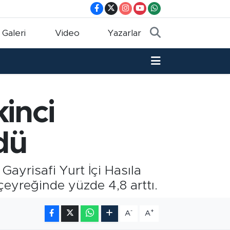
 Galeri
Video
Yazarlar
inci
dü
Gayrisafi Yurt İçi Hasıla
i çeyreğinde yüzde 4,8 arttı.
-
+
A
A