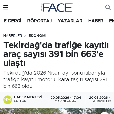
HABER
Nöbetçi Eczaneler
E-DERGİ
RÖPORTAJ
YAZARLAR
HABER
E
Hava Durumu
HABERLER
EKONOMI
Tekirdağ'da trafiğe kayıtlı
Trafik Durumu
araç sayısı 391 bin 663'e
Süper Lig Puan Durumu ve Fikstür
ulaştı
Tüm Manşetler
Tekirdağ'da 2026 Nisan ayı sonu itibarıyla
trafiğe kayıtlı motorlu kara taşıtı sayısı 391
Son Dakika Haberleri
bin 663 oldu.
Haber Arşivi
HABER MERKEZI
20.05.2026 - 17:04
20.05.2026 - 17
EDITÖR
YAYINLANMA
GÜNCELLEM