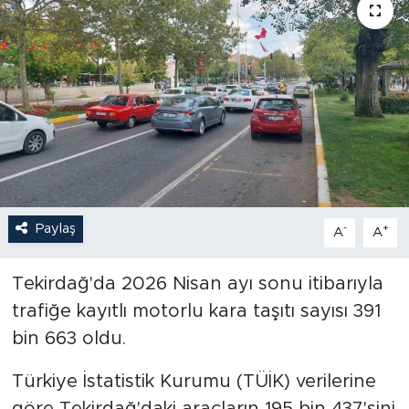
Paylaş
-
+
A
A
Tekirdağ'da 2026 Nisan ayı sonu itibarıyla
trafiğe kayıtlı motorlu kara taşıtı sayısı 391
bin 663 oldu.
Türkiye İstatistik Kurumu (TÜİK) verilerine
göre Tekirdağ'daki araçların 195 bin 437'sini