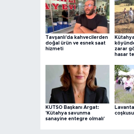
Tavşanlı'da kahvecilerden
Kütahya
doğal ürün ve esnek saat
köyünde
hizmeti
zarar g
hasar te
KUTSO Başkanı Argat:
Lavanta
'Kütahya savunma
coşkusu
sanayine entegre olmalı'