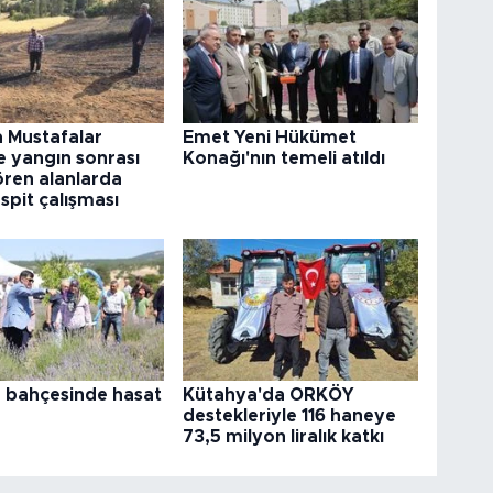
 Mustafalar
Emet Yeni Hükümet
 yangın sonrası
Konağı'nın temeli atıldı
ören alanlarda
spit çalışması
 bahçesinde hasat
Kütahya'da ORKÖY
destekleriyle 116 haneye
73,5 milyon liralık katkı