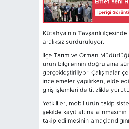
Emet Yeni H
İçeriği Görünt
Kütahya'nın Tavşanlı ilçesinde 
aralıksız sürdürülüyor.
İlçe Tarım ve Orman Müdürlüğü 
ürün bilgilerinin doğrulama sü
gerçekleştiriliyor. Çalışmalar 
incelemeler yapılırken, elde edi
giriş işlemleri de titizlikle yürüt
Yetkililer, mobil ürün takip sist
şekilde kayıt altına alınmasının
takip edilmesinin amaçlandığını b