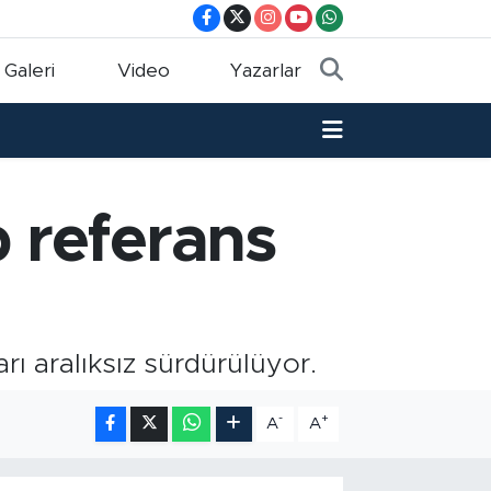
 Galeri
Video
Yazarlar
p referans
rı aralıksız sürdürülüyor.
-
+
A
A