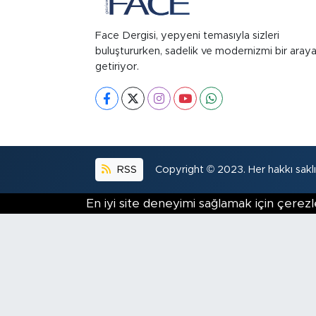
Face Dergisi, yepyeni temasıyla sizleri
buluştururken, sadelik ve modernizmi bir aray
getiriyor.
RSS
Copyright © 2023. Her hakkı saklıd
En iyi site deneyimi sağlamak için çerezl