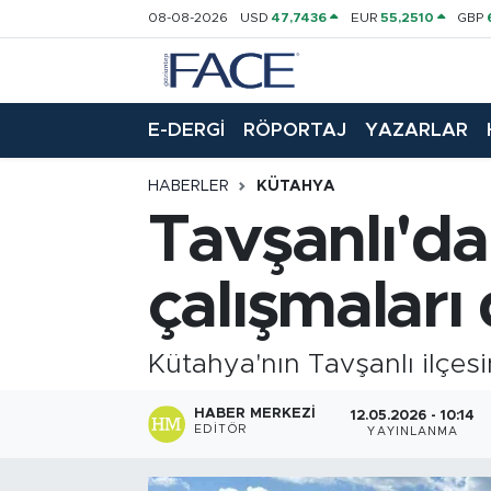
08-08-2026
USD
47,7436
EUR
55,2510
GBP
HABER
Nöbetçi Eczaneler
E-DERGİ
RÖPORTAJ
YAZARLAR
Hava Durumu
HABERLER
KÜTAHYA
Trafik Durumu
Tavşanlı'da
Süper Lig Puan Durumu ve Fikstür
çalışmaları
Tüm Manşetler
Kütahya'nın Tavşanlı ilçesi
Son Dakika Haberleri
HABER MERKEZI
Haber Arşivi
12.05.2026 - 10:14
EDITÖR
YAYINLANMA