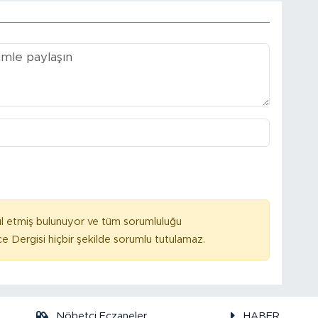
l etmiş bulunuyor ve tüm sorumluluğu
e Dergisi hiçbir şekilde sorumlu tutulamaz.
Nöbetçi Eczaneler
HABER