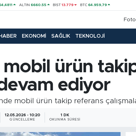
64,4811
ALTIN
6660.55
BİST
13.779
BTC
64.959,79
Foto
HABER
EKONOMİ
SAĞLIK
TEKNOLOJİ
 mobil ürün taki
 devam ediyor
nde mobil ürün takip referans çalışmala
12.05.2026 - 10:20
1 DK
GÜNCELLEME
OKUNMA SÜRESI