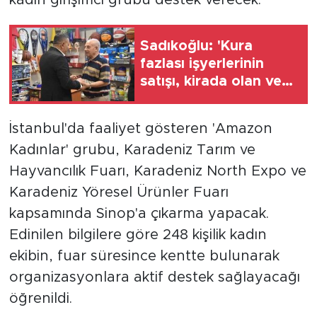
Sadıkoğlu: 'Kura
fazlası işyerlerinin
satışı, kirada olan ve
konteynerde
mücadele eden
İstanbul'da faaliyet gösteren 'Amazon
işletmelere olmalı'
Kadınlar' grubu, Karadeniz Tarım ve
Hayvancılık Fuarı, Karadeniz North Expo ve
Karadeniz Yöresel Ürünler Fuarı
kapsamında Sinop'a çıkarma yapacak.
Edinilen bilgilere göre 248 kişilik kadın
ekibin, fuar süresince kentte bulunarak
organizasyonlara aktif destek sağlayacağı
öğrenildi.