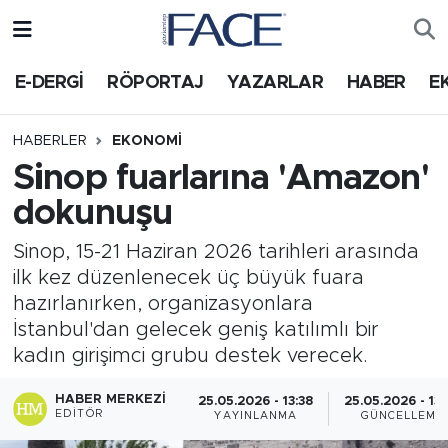
HABER
Nöbetçi Eczaneler
E-DERGİ
RÖPORTAJ
YAZARLAR
HABER
E
Hava Durumu
HABERLER
EKONOMI
Sinop fuarlarına 'Amazon'
Trafik Durumu
dokunuşu
Süper Lig Puan Durumu ve Fikstür
Sinop, 15-21 Haziran 2026 tarihleri arasında
ilk kez düzenlenecek üç büyük fuara
Tüm Manşetler
hazırlanırken, organizasyonlara
İstanbul'dan gelecek geniş katılımlı bir
Son Dakika Haberleri
kadın girişimci grubu destek verecek.
Haber Arşivi
HABER MERKEZI
25.05.2026 - 13:38
25.05.2026 - 13
EDITÖR
YAYINLANMA
GÜNCELLEME