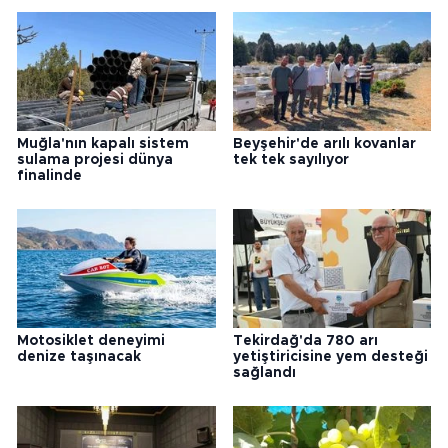
Muğla'nın kapalı sistem
Beyşehir'de arılı kovanlar
sulama projesi dünya
tek tek sayılıyor
finalinde
Motosiklet deneyimi
Tekirdağ'da 780 arı
denize taşınacak
yetiştiricisine yem desteği
sağlandı