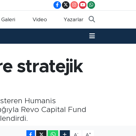
 Galeri
Video
Yazarlar
e stratejik
gösteren Humanis
ığıyla Revo Capital Fund
lendirdi.
-
+
A
A