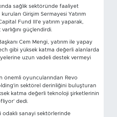
tında sağlık sektöründe faaliyet
urulan Girişim Sermayesi Yatırım
apital Fund III'e yatırım yaparak,
 varlığını güçlendirdi.
aşkanı Cem Mengi, yatırım ile yapay
ntech gibi yüksek katma değerli alanlarda
âyelerine uzun vadeli destek vermeyi
 en önemli oyuncularından Revo
lding'in sektörel derinliğini buluşturan
ksek katma değerli teknoloji şirketlerinin
liyor' dedi.
i odaklı sanayi sektörlerinde