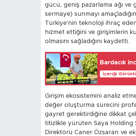
gücü, geniş pazarlama ağı ve glo
sermaye) sunmayı amaçladığını
Türkiye'nin teknoloji ihraç e
hizmet ettiğini ve girişimlerin 
olmasını sağladığını kaydetti.
Bardacık inc
İçeriği Görünt
Girişim ekosistemini analiz etme
değer oluşturma sürecini prof
gayret gerektirdiğine dikkat ç
titizlikle yürüten Saya Holding S
Direktörü Caner Özsaran ve eki