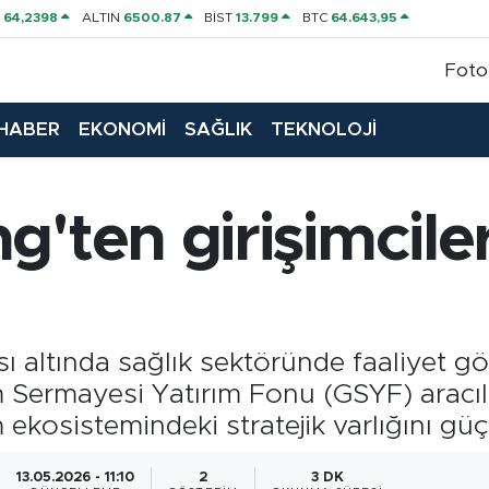
P
64,2398
ALTIN
6500.87
BİST
13.799
BTC
64.643,95
Foto
HABER
EKONOMİ
SAĞLIK
TEKNOLOJİ
'ten girişimciler
sı altında sağlık sektöründe faaliyet 
 Sermayesi Yatırım Fonu (GSYF) aracıl
m ekosistemindeki stratejik varlığını güç
13.05.2026 - 11:10
2
3 DK