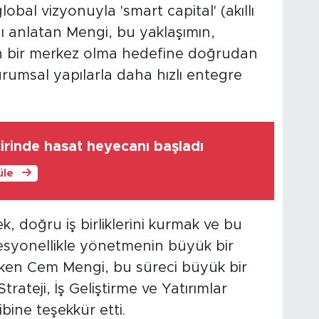
bal vizyonuyla 'smart capital' (akıllı
 anlatan Mengi, bu yaklaşımın,
den bir merkez olma hedefine doğrudan
kurumsal yapılarla daha hızlı entegre
irinde hasat heyecanı başladı
üle
k, doğru iş birliklerini kurmak ve bu
esyonellikle yönetmenin büyük bir
eken Cem Mengi, bu süreci büyük bir
trateji, İş Geliştirme ve Yatırımlar
bine teşekkür etti.