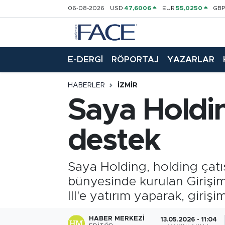
06-08-2026
USD
47,6006
EUR
55,0250
GB
HABER
Nöbetçi Eczaneler
E-DERGİ
RÖPORTAJ
YAZARLAR
Hava Durumu
HABERLER
İZMIR
Trafik Durumu
Saya Holding
Süper Lig Puan Durumu ve Fikstür
destek
Tüm Manşetler
Saya Holding, holding çatı
Son Dakika Haberleri
bünyesinde kurulan Girişim
Haber Arşivi
III'e yatırım yaparak, girişi
HABER MERKEZI
13.05.2026 - 11:04