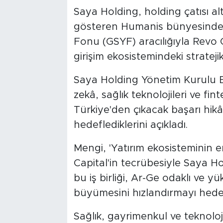
Saya Holding, holding çatısı al
gösteren Humanis bünyesinde k
Fonu (GSYF) aracılığıyla Revo C
girişim ekosistemindeki stratejik
Saya Holding Yönetim Kurulu B
zekâ, sağlık teknolojileri ve fi
Türkiye'den çıkacak başarı hik
hedeflediklerini açıkladı.
Mengi, 'Yatırım ekosisteminin
Capital'in tecrübesiyle Saya Ho
bu iş birliği, Ar-Ge odaklı ve yü
büyümesini hızlandırmayı hedef
Sağlık, gayrimenkul ve teknoloj