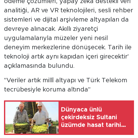
ödeme çözümleri, yapay zeka destekli veri
analitiği, AR ve VR teknolojileri, sesli rehber
sistemleri ve dijital arşivleme altyapıları da
devreye alınacak. Akıllı ziyaretçi
uygulamalarıyla müzeler yeni nesil
deneyim merkezlerine dönüşecek. Tarih ile
teknoloji artık aynı kapıdan içeri girecektir'
açıklamasında bulundu.
''Veriler artık millî altyapı ve Türk Telekom
tecrübesiyle koruma altında''
Dünyaca ünlü
çekirdeksiz Sultani
üzümde hasat tarihi
belli oldu