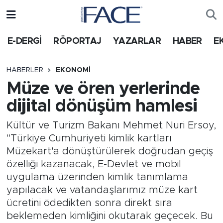
HABER
Nöbetçi Eczaneler
E-DERGİ
RÖPORTAJ
YAZARLAR
HABER
E
Hava Durumu
HABERLER
EKONOMI
Müze ve ören yerlerinde
Trafik Durumu
dijital dönüşüm hamlesi
Süper Lig Puan Durumu ve Fikstür
Kültür ve Turizm Bakanı Mehmet Nuri Ersoy,
''Türkiye Cumhuriyeti kimlik kartları
Tüm Manşetler
Müzekart'a dönüştürülerek doğrudan geçiş
özelliği kazanacak, E-Devlet ve mobil
Son Dakika Haberleri
uygulama üzerinden kimlik tanımlama
yapılacak ve vatandaşlarımız müze kart
Haber Arşivi
ücretini ödedikten sonra direkt sıra
beklemeden kimliğini okutarak geçecek. Bu