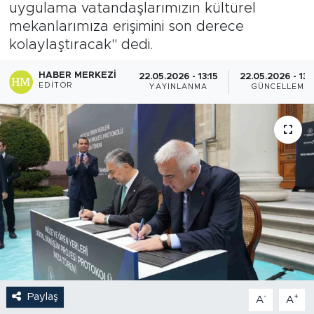
uygulama vatandaşlarımızın kültürel
mekanlarımıza erişimini son derece
kolaylaştıracak'' dedi.
HABER MERKEZI
22.05.2026 - 13:15
22.05.2026 - 13:
EDITÖR
YAYINLANMA
GÜNCELLEME
Paylaş
-
+
A
A