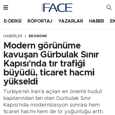
HABER
Nöbetçi Eczaneler
E-DERGİ
RÖPORTAJ
YAZARLAR
HABER
E
Hava Durumu
HABERLER
EKONOMI
Modern görünüme
Trafik Durumu
kavuşan Gürbulak Sınır
Süper Lig Puan Durumu ve Fikstür
Kapısı'nda tır trafiği
büyüdü, ticaret hacmi
Tüm Manşetler
yükseldi
Son Dakika Haberleri
Türkiye'nin İran'a açılan en önemli hudut
kapılarından biri olan Gürbulak Sınır
Haber Arşivi
Kapısı'nda modernizasyon sonrası hem
ticaret hacmi hem de tır yoğunluğu arttı.