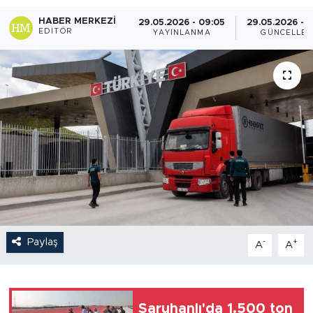
HABER MERKEZI
29.05.2026 - 09:05
29.05.2026 - 
EDITÖR
YAYINLANMA
GÜNCELLE
Paylaş
-
+
A
A
Saruhanlı'da 1.500 ton