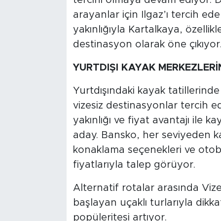
tercihi olmaya devam ediyor. Da
arayanlar için Ilgaz’ı tercih ed
yakınlığıyla Kartalkaya, özellikle
destinasyon olarak öne çıkıyor
YURTDIŞI KAYAK MERKEZLERİ
Yurtdışındaki kayak tatillerinde 
vizesiz destinasyonlar tercih e
yakınlığı ve fiyat avantajı ile 
aday. Bansko, her seviyeden ka
konaklama seçenekleri ve otobü
fiyatlarıyla talep görüyor.
Alternatif rotalar arasında Vi
başlayan uçaklı turlarıyla dikk
popüleritesi artıyor.