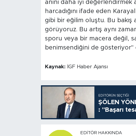
anını daha iyi değerlendirmek a
harcadığını ifade eden Karayal, 
gibi bir eğilim oluştu. Bu bakış a
görüyoruz. Bu artış aynı zamand
sporu veya bir macera değil, sa
benimsendiğini de gösteriyor" 
Kaynak:
İGF Haber Ajansı
EDITÖRÜN SEÇTIĞI
ŞÖLEN YÖNE
: "Başarı tes
EDITÖR HAKKINDA