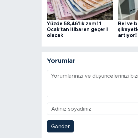
Yüzde 58,46'lık zam! 1
Bel ve b
Ocak'tan itibaren geçerli
şikayetl
olacak
artıyor!
Yorumlar
Gönder