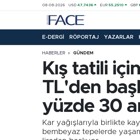
08-08-2026
USD
47,7436
EUR
55,2510
GBP
HABER
Nöbetçi Eczaneler
E-DERGİ
RÖPORTAJ
YAZARLAR
Hava Durumu
HABERLER
GÜNDEM
Trafik Durumu
Kış tatili iç
Süper Lig Puan Durumu ve Fikstür
TL'den başlı
Tüm Manşetler
yüzde 30 ar
Son Dakika Haberleri
Haber Arşivi
Kar yağışlarıyla birlikte ka
bembeyaz tepelerde yaşamak 