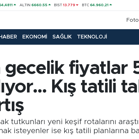
64,4811
ALTIN
6660.55
BİST
13.779
BTC
64.960,21
Foto
HABER
EKONOMİ
SAĞLIK
TEKNOLOJİ
in gecelik fiyatlar 
yor... Kış tatili t
tış
yak tutkunları yeni keşif rotalarını araşt
isteyenler ise kış tatili planlarına baş