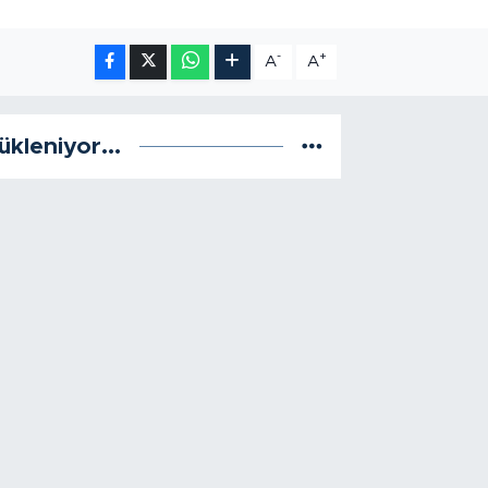
-
+
A
A
ükleniyor...