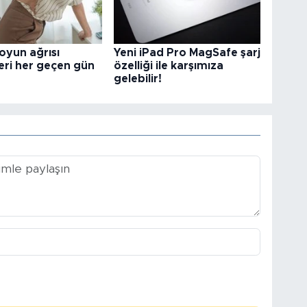
oyun ağrısı
Yeni iPad Pro MagSafe şarj
eri her geçen gün
özelliği ile karşımıza
gelebilir!