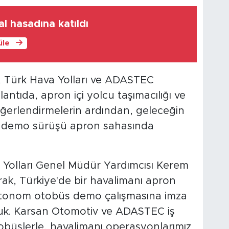
al hasadına katıldı
üle
, Türk Hava Yolları ve ADASTEC
lantıda, apron içi yolcu taşımacılığı ve
eğerlendirmelerin ardından, geleceğin
an demo sürüşü apron sahasında
 Yolları Genel Müdür Yardımcısı Kerem
arak, Türkiye'de bir havalimanı apron
k otonom otobüs demo çalışmasına imza
uk. Karsan Otomotiv ve ADASTEC iş
otobüslerle, havalimanı operasyonlarımız