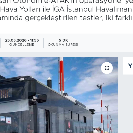
Karsan Otonom e-ATAK'ın operasyonel ye
k Hava Yolları ile İGA İstanbul Havalim
mında gerçekleştirilen testler, iki far
25.05.2026 - 11:55
5 DK
GÜNCELLEME
OKUNMA SÜRESI
Y