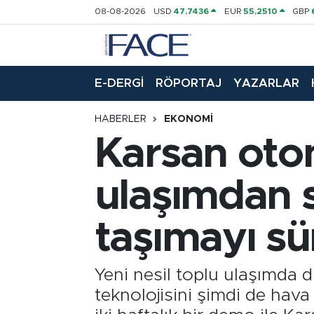
08-08-2026
USD
47,7436
EUR
55,2510
GBP
HABER
Nöbetçi Eczaneler
E-DERGİ
RÖPORTAJ
YAZARLAR
Hava Durumu
HABERLER
EKONOMI
Trafik Durumu
Karsan oton
Süper Lig Puan Durumu ve Fikstür
ulaşımdan 
Tüm Manşetler
taşımayı s
Son Dakika Haberleri
Haber Arşivi
Yeni nesil toplu ulaşımda 
teknolojisini şimdi de hava