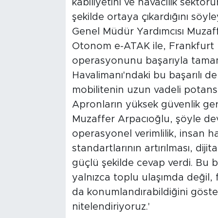
kabiliyetini ve havacılık sektör
şekilde ortaya çıkardığını söyley
Genel Müdür Yardımcısı Muzaff
Otonom e-ATAK ile, Frankfurt H
operasyonunu başarıyla tamaml
Havalimanı'ndaki bu başarılı 
mobilitenin uzun vadeli potansiy
Apronların yüksek güvenlik ge
Muzaffer Arpacıoğlu, şöyle de
operasyonel verimlilik, insan h
standartlarının artırılması, dij
güçlü şekilde cevap verdi. Bu 
yalnızca toplu ulaşımda değil, 
da konumlandırabildiğini göster
nitelendiriyoruz.'