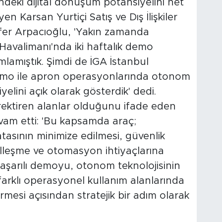
ündeki dijital dönüşüm potansiyelini net
en Karsan Yurtiçi Satış ve Dış İlişkiler
er Arpacıoğlu, 'Yakın zamanda
avalimanı'nda iki haftalık demo
amıştık. Şimdi de İGA İstanbul
demo ile apron operasyonlarında otonom
elini açık olarak gösterdik' dedi.
rektiren alanlar olduğunu ifade eden
vam etti: 'Bu kapsamda araç;
atasının minimize edilmesi, güvenlik
italleşme ve otomasyon ihtiyaçlarına
başarılı demoyu, otonom teknolojisinin
farklı operasyonel kullanım alanlarında
mesi açısından stratejik bir adım olarak