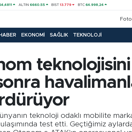
64,4811
ALTIN
6660.55
BİST
13.779
BTC
64.998,24
Foto
HABER
EKONOMİ
SAĞLIK
TEKNOLOJİ
om teknolojisini
sonra havalimanl
ürdürüyor
dünyanın teknoloji odaklı mobilite mar
 ulaşımında test etti. Geçtiğimiz aylar