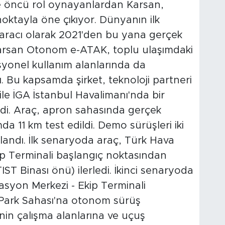
 öncü rol oynayanlardan Karsan,
noktayla öne çıkıyor. Dünyanın ilk
aracı olarak 2021'den bu yana gerçek
Karsan Otonom e-ATAK, toplu ulaşımdaki
asyonel kullanım alanlarında da
ı. Bu kapsamda şirket, teknoloji partneri
le İGA İstanbul Havalimanı'nda bir
i. Araç, apron sahasında gerçek
 11 km test edildi. Demo sürüşleri iki
landı. İlk senaryoda araç, Türk Hava
ip Terminali başlangıç noktasından
T Binası önü) ilerledi. İkinci senaryoda
asyon Merkezi - Ekip Terminali
 Park Sahası'na otonom sürüş
rinin çalışma alanlarına ve uçuş