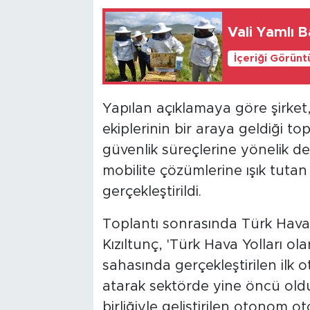
Vali Yamlı B
İçeriği Görünt
Yapılan açıklamaya göre şirket
ekiplerinin bir araya geldiği top
güvenlik süreçlerine yönelik d
mobilite çözümlerine ışık tut
gerçekleştirildi.
Toplantı sonrasında Türk Hava
Kızıltunç, 'Türk Hava Yolları ol
sahasında gerçekleştirilen il
atarak sektörde yine öncü old
birliğiyle geliştirilen otonom 