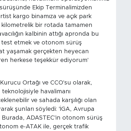
st sürüşünde Ekip Terminalimizden
ist kargo binamıza ve açık park
 kilometrelik bir rotada tamamen
acılığın kalbinin attığı apronda bu
k test etmek ve otonom sürüş
zzat yaşamak gerçekten heyecan
veren herkese teşekkür ediyorum'
urucu Ortağı ve CCO'su olarak,
teknolojisiyle havalimanı
eklenebilir ve sahada karşılığı olan
ak şunları söyledi: 'İGA, Avrupa
nı. Burada, ADASTEC'in otonom sürüş
Otonom e-ATAK ile, gerçek trafik