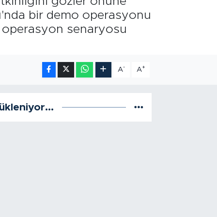
tkinliğini gözler önüne
anı'nda bir demo operasyonu
klı operasyon senaryosu
-
+
A
A
ükleniyor...