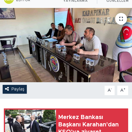
EDITÖR
YAYINLANMA
GÜNCELLEME
Paylaş
-
+
A
A
Merkez Bankası
Başkanı Karahan'dan