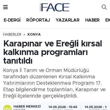
HABER
Nöbetçi Eczaneler
E-DERGİ
RÖPORTAJ
YAZARLAR
HABER
E
Hava Durumu
HABERLER
KONYA
Karapınar ve Ereğli kırsal
Trafik Durumu
kalkınma programları
Süper Lig Puan Durumu ve Fikstür
tanıtıldı
Tüm Manşetler
Konya İl Tarım ve Orman Müdürlüğü
tarafından düzenlenen Kırsal Kalkınma
Son Dakika Haberleri
Yatırımlarının Desteklenmesi Programı 17.
Etap bilgilendirme toplantıları, Karapınar ve
Haber Arşivi
Ereğli ilçelerinde gerçekleştirildi.
HABER MERKEZI
14.05.2026 - 15:46
14.05.2026 - 16