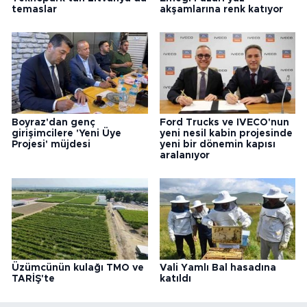
temaslar
akşamlarına renk katıyor
Boyraz'dan genç
Ford Trucks ve IVECO'nun
girişimcilere 'Yeni Üye
yeni nesil kabin projesinde
Projesi' müjdesi
yeni bir dönemin kapısı
aralanıyor
Üzümcünün kulağı TMO ve
Vali Yamlı Bal hasadına
TARİŞ'te
katıldı