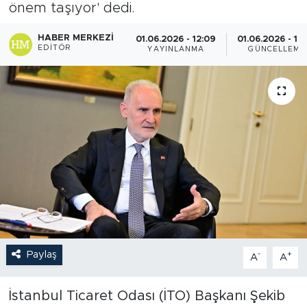
önem taşıyor' dedi.
HABER MERKEZI
01.06.2026 - 12:09
01.06.2026 - 12
EDITÖR
YAYINLANMA
GÜNCELLEME
Paylaş
-
+
A
A
İstanbul Ticaret Odası (İTO) Başkanı Şekib