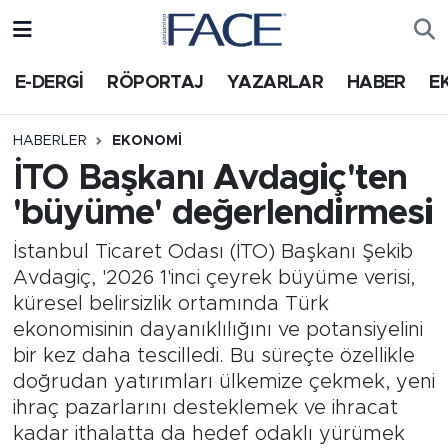
HABER
Nöbetçi Eczaneler
E-DERGİ
RÖPORTAJ
YAZARLAR
HABER
E
Hava Durumu
HABERLER
EKONOMI
İTO Başkanı Avdagiç'ten
Trafik Durumu
'büyüme' değerlendirmesi
Süper Lig Puan Durumu ve Fikstür
İstanbul Ticaret Odası (İTO) Başkanı Şekib
Avdagiç, '2026 1'inci çeyrek büyüme verisi,
Tüm Manşetler
küresel belirsizlik ortamında Türk
ekonomisinin dayanıklılığını ve potansiyelini
Son Dakika Haberleri
bir kez daha tescilledi. Bu süreçte özellikle
doğrudan yatırımları ülkemize çekmek, yeni
Haber Arşivi
ihraç pazarlarını desteklemek ve ihracat
kadar ithalatta da hedef odaklı yürümek