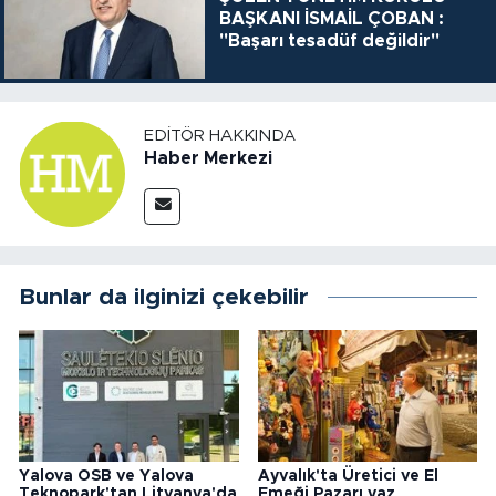
BAŞKANI İSMAİL ÇOBAN :
"Başarı tesadüf değildir"
EDITÖR HAKKINDA
Haber Merkezi
Bunlar da ilginizi çekebilir
Yalova OSB ve Yalova
Ayvalık'ta Üretici ve El
Teknopark'tan Litvanya'da
Emeği Pazarı yaz