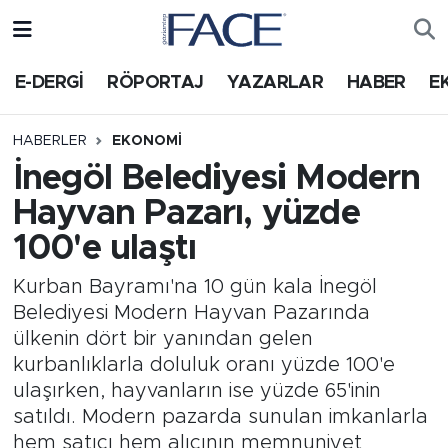
HABER
Nöbetçi Eczaneler
E-DERGİ
RÖPORTAJ
YAZARLAR
HABER
E
Hava Durumu
HABERLER
EKONOMI
İnegöl Belediyesi Modern
Trafik Durumu
Hayvan Pazarı, yüzde
Süper Lig Puan Durumu ve Fikstür
100'e ulaştı
Tüm Manşetler
Kurban Bayramı'na 10 gün kala İnegöl
Belediyesi Modern Hayvan Pazarında
Son Dakika Haberleri
ülkenin dört bir yanından gelen
kurbanlıklarla doluluk oranı yüzde 100'e
Haber Arşivi
ulaşırken, hayvanların ise yüzde 65'inin
satıldı. Modern pazarda sunulan imkanlarla
hem satıcı hem alıcının memnuniyet