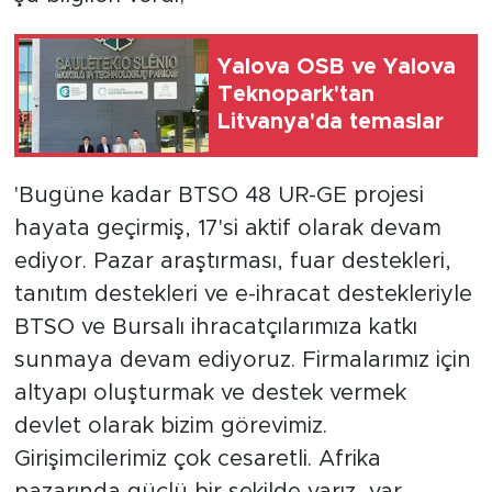
Yalova OSB ve Yalova
Teknopark'tan
Litvanya'da temaslar
'Bugüne kadar BTSO 48 UR-GE projesi
hayata geçirmiş, 17'si aktif olarak devam
ediyor. Pazar araştırması, fuar destekleri,
tanıtım destekleri ve e-ihracat destekleriyle
BTSO ve Bursalı ihracatçılarımıza katkı
sunmaya devam ediyoruz. Firmalarımız için
altyapı oluşturmak ve destek vermek
devlet olarak bizim görevimiz.
Girişimcilerimiz çok cesaretli. Afrika
pazarında güçlü bir şekilde varız, var