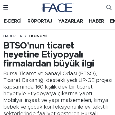
HABER
Nöbetçi Eczaneler
E-DERGİ
RÖPORTAJ
YAZARLAR
HABER
E
Hava Durumu
HABERLER
EKONOMI
BTSO'nun ticaret
Trafik Durumu
heyetine Etiyopyalı
Süper Lig Puan Durumu ve Fikstür
firmalardan büyük ilgi
Tüm Manşetler
Bursa Ticaret ve Sanayi Odası (BTSO),
Ticaret Bakanlığı destekli yedi UR-GE projesi
Son Dakika Haberleri
kapsamında 160 kişilik dev bir ticaret
heyetiyle Etiyopya'ya çıkarma yaptı.
Haber Arşivi
Mobilya, inşaat ve yapı malzemeleri, kimya,
bebek ve çocuk konfeksiyonu ile ev tekstili
sektörlerinde faaliyet gösteren Bursalı