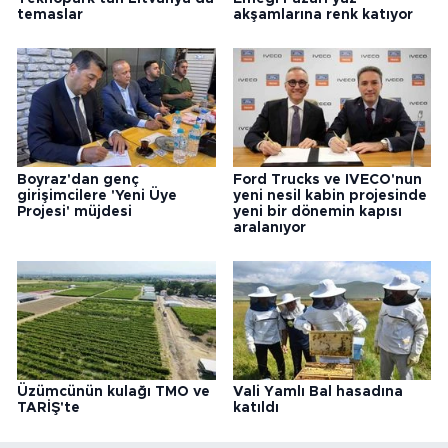
temaslar
akşamlarına renk katıyor
Boyraz'dan genç
Ford Trucks ve IVECO'nun
girişimcilere 'Yeni Üye
yeni nesil kabin projesinde
Projesi' müjdesi
yeni bir dönemin kapısı
aralanıyor
Üzümcünün kulağı TMO ve
Vali Yamlı Bal hasadına
TARİŞ'te
katıldı