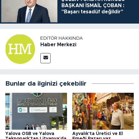
BAŞKANI İSMAİL ÇOBAN :
"Başarı tesadüf değildir"
EDITÖR HAKKINDA
Haber Merkezi
Bunlar da ilginizi çekebilir
Yalova OSB ve Yalova
Ayvalık'ta Üretici ve El
Teknopark'tan Litvanya'da
Emeği Pazarı yaz