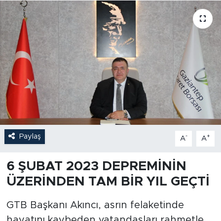
Paylaş
-
+
A
A
6 ŞUBAT 2023 DEPREMİNİN
ÜZERİNDEN TAM BİR YIL GEÇTİ
GTB Başkanı Akıncı, asrın felaketinde
hayatını kaybeden vatandaşları rahmetle