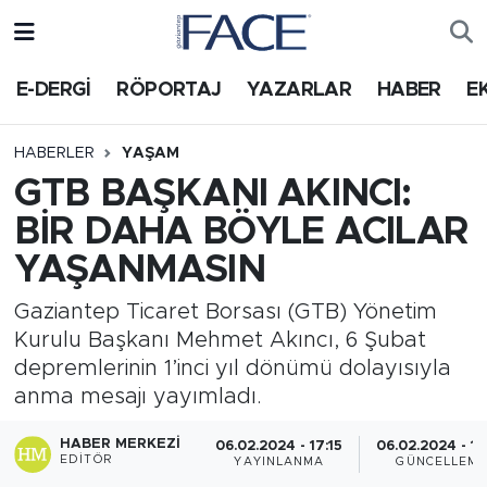
HABER
Nöbetçi Eczaneler
E-DERGİ
RÖPORTAJ
YAZARLAR
HABER
E
Hava Durumu
HABERLER
YAŞAM
GTB BAŞKANI AKINCI:
Trafik Durumu
BİR DAHA BÖYLE ACILAR
Süper Lig Puan Durumu ve Fikstür
YAŞANMASIN
Tüm Manşetler
Gaziantep Ticaret Borsası (GTB) Yönetim
Kurulu Başkanı Mehmet Akıncı, 6 Şubat
Son Dakika Haberleri
depremlerinin 1’inci yıl dönümü dolayısıyla
anma mesajı yayımladı.
Haber Arşivi
HABER MERKEZI
06.02.2024 - 17:15
06.02.2024 - 17
EDITÖR
YAYINLANMA
GÜNCELLEM