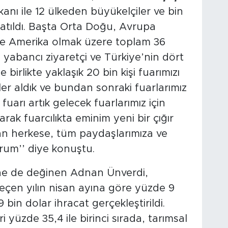
kanı ile 12 ülkeden büyükelçiler ve bin
 katıldı. Başta Orta Doğu, Avrupa
 ve Amerika olmak üzere toplam 36
yabancı ziyaretçi ve Türkiye’nin dört
 birlikte yaklaşık 20 bin kişi fuarımızı
er aldık ve bundan sonraki fuarlarımız
 fuarı artık gelecek fuarlarımız için
rak fuarcılıkta eminim yeni bir çığır
an herkese, tüm paydaşlarımıza ve
orum’’ diye konuştu.
ine de değinen Adnan Ünverdi,
eçen yılın nisan ayına göre yüzde 9
bin dolar ihracat gerçekleştirildi.
i yüzde 35,4 ile birinci sırada, tarımsal