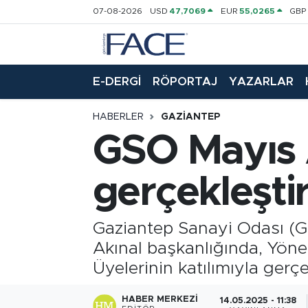
07-08-2026
USD
47,7069
EUR
55,0265
GB
HABER
Nöbetçi Eczaneler
E-DERGİ
RÖPORTAJ
YAZARLAR
Hava Durumu
HABERLER
GAZIANTEP
Trafik Durumu
GSO Mayıs A
Süper Lig Puan Durumu ve Fikstür
gerçekleştir
Tüm Manşetler
Gaziantep Sanayi Odası (GS
Son Dakika Haberleri
Akınal başkanlığında, Yön
Haber Arşivi
Üyelerinin katılımıyla gerçek
HABER MERKEZI
14.05.2025 - 11:38