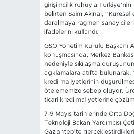
girişimcilik ruhuyla Türkiye’ni
belirten Saim Akınal, ‘’Küresel
daralmaya rağmen sanayiciler
ifadelerini kullandı.
GSO Yönetim Kurulu Başkanı Ad
konuşmasında, Merkez Bankası 
nedeniyle sıkılaşma duruşunu
açıklamalara atıfta bulunarak
kredi maliyetlerinin düşürülme
ötelememize sebep oluyor. Ürete
ticari kredi maliyetlerine çözü
7-9 Mayıs tarihlerinde Orta Do
Teknoloji Bakan Yardımcısı Çeti
Gaziantep’te gerçekleştirdikleri