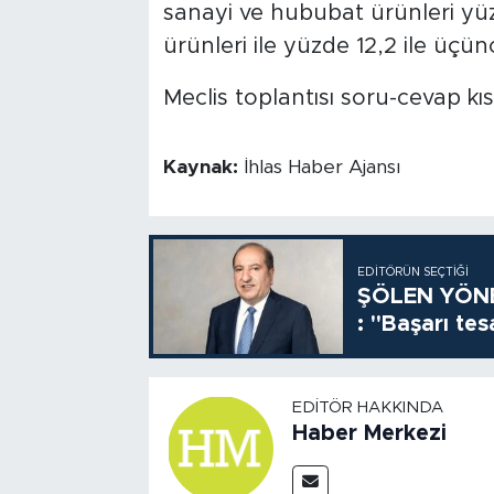
sanayi ve hububat ürünleri yüzde
ürünleri ile yüzde 12,2 ile üçü
Meclis toplantısı soru-cevap kı
Kaynak:
İhlas Haber Ajansı
EDITÖRÜN SEÇTIĞI
ŞÖLEN YÖNE
: "Başarı tes
EDITÖR HAKKINDA
Haber Merkezi