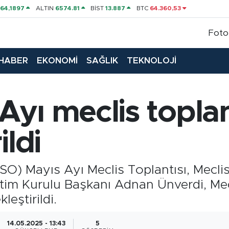
P
64,1897
ALTIN
6574.81
BİST
13.887
BTC
64.360,53
Foto
HABER
EKONOMİ
SAĞLIK
TEKNOLOJİ
yı meclis toplan
ildi
O) Mayıs Ayı Meclis Toplantısı, Mecli
etim Kurulu Başkanı Adnan Ünverdi, Me
leştirildi.
14.05.2025 - 13:43
5