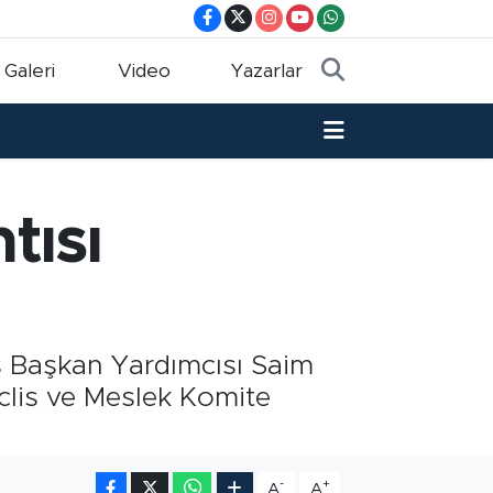
 Galeri
Video
Yazarlar
tısı
s Başkan Yardımcısı Saim
clis ve Meslek Komite
-
+
A
A