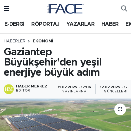
HABER
Nöbetçi Eczaneler
E-DERGİ
RÖPORTAJ
YAZARLAR
HABER
E
Hava Durumu
HABERLER
EKONOMI
Gaziantep
Trafik Durumu
Büyükşehir’den yeşil
Süper Lig Puan Durumu ve Fikstür
enerjiye büyük adım
Tüm Manşetler
HABER MERKEZI
11.02.2025 - 17:06
12.02.2025 - 12:
EDITÖR
YAYINLANMA
GÜNCELLEME
Son Dakika Haberleri
Haber Arşivi