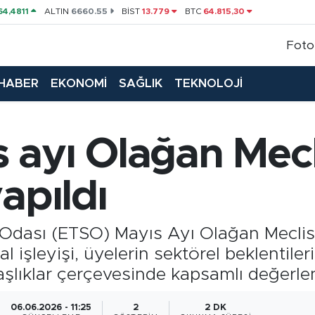
64,4811
ALTIN
6660.55
BİST
13.779
BTC
64.815,30
Foto
HABER
EKONOMİ
SAĞLIK
TEKNOLOJİ
 ayı Olağan Mecl
apıldı
Odası (ETSO) Mayıs Ayı Olağan Meclis T
 işleyişi, üyelerin sektörel beklentile
aşlıklar çerçevesinde kapsamlı değerl
06.06.2026 - 11:25
2
2 DK