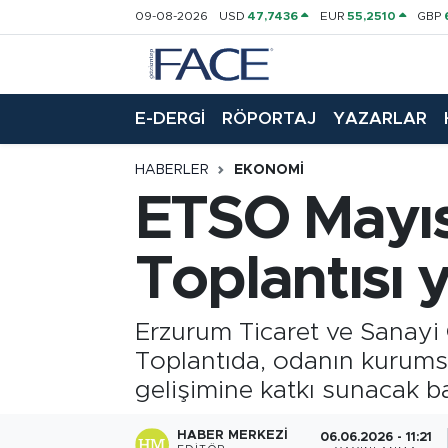
09-08-2026
USD
47,7436
EUR
55,2510
GBP
HABER
Nöbetçi Eczaneler
E-DERGİ
RÖPORTAJ
YAZARLAR
Hava Durumu
HABERLER
EKONOMI
Trafik Durumu
ETSO Mayıs
Süper Lig Puan Durumu ve Fikstür
Toplantısı y
Tüm Manşetler
Erzurum Ticaret ve Sanayi 
Son Dakika Haberleri
Toplantıda, odanın kurumsal
Haber Arşivi
gelişimine katkı sunacak b
HABER MERKEZI
06.06.2026 - 11:21