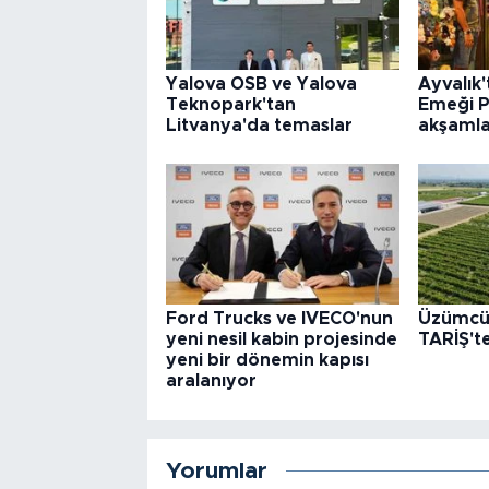
Yalova OSB ve Yalova
Ayvalık'
Teknopark'tan
Emeği P
Litvanya'da temaslar
akşamla
Ford Trucks ve IVECO'nun
Üzümcün
yeni nesil kabin projesinde
TARİŞ't
yeni bir dönemin kapısı
aralanıyor
Yorumlar