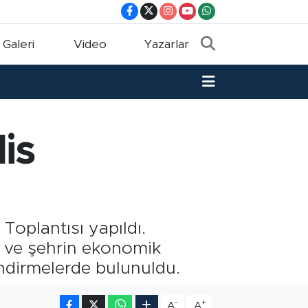
 Galeri
Video
Yazarlar
is
oplantısı yapıldı.
ri ve şehrin ekonomik
endirmelerde bulunuldu.
-
+
A
A