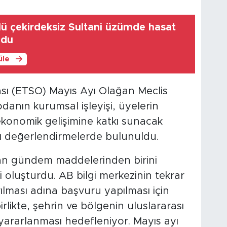
ü çekirdeksiz Sultani üzümde hasat
oldu
üle
sı (ETSO) Mayıs Ayı Olağan Meclis
odanın kurumsal işleyişi, üyelerin
 ekonomik gelişimine katkı sunacak
lı değerlendirmelerde bulunuldu.
kan gündem maddelerinden birini
i oluşturdu. AB bilgi merkezinin tekrar
lması adına başvuru yapılması için
irlikte, şehrin ve bölgenin uluslararası
yararlanması hedefleniyor. Mayıs ayı