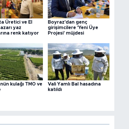
ta Üretici ve El
Boyraz'dan genç
azarı yaz
girişimcilere 'Yeni Üye
rına renk katıyor
Projesi' müjdesi
ün kulağı TMO ve
Vali Yamlı Bal hasadına
e
katıldı