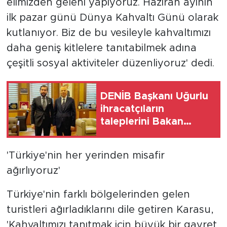
elimizden geleni yapıyoruz. Haziran ayının
ilk pazar günü Dünya Kahvaltı Günü olarak
kutlanıyor. Biz de bu vesileyle kahvaltımızı
daha geniş kitlelere tanıtabilmek adına
çeşitli sosyal aktiviteler düzenliyoruz' dedi.
DENİB Başkanı Uğurlu
ihracatçıların
taleplerini Bakan
Yardımcısı Ağar'a
aktardı
'Türkiye'nin her yerinden misafir
ağırlıyoruz'
Türkiye'nin farklı bölgelerinden gelen
turistleri ağırladıklarını dile getiren Karasu,
'Kahvaltımızı tanıtmak için büyük bir gayret