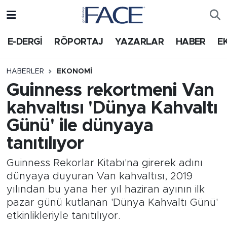
HABER
Nöbetçi Eczaneler
E-DERGİ
RÖPORTAJ
YAZARLAR
HABER
E
Hava Durumu
HABERLER
EKONOMI
Guinness rekortmeni Van
Trafik Durumu
kahvaltısı 'Dünya Kahvaltı
Süper Lig Puan Durumu ve Fikstür
Günü' ile dünyaya
tanıtılıyor
Tüm Manşetler
Guinness Rekorlar Kitabı'na girerek adını
Son Dakika Haberleri
dünyaya duyuran Van kahvaltısı, 2019
yılından bu yana her yıl haziran ayının ilk
Haber Arşivi
pazar günü kutlanan 'Dünya Kahvaltı Günü'
etkinlikleriyle tanıtılıyor.