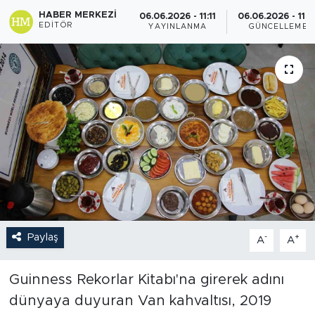
HABER MERKEZI
06.06.2026 - 11:11
06.06.2026 - 11:3
EDITÖR
YAYINLANMA
GÜNCELLEME
Paylaş
-
+
A
A
Guinness Rekorlar Kitabı'na girerek adını
dünyaya duyuran Van kahvaltısı, 2019