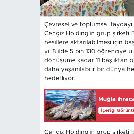
Çevresel ve toplumsal faydayı
Cengiz Holding'in grup şirketi E
nesillere aktarılabilmesi için ba
yıl 8 ilde 5 bin 130 öğrenciye u
dönüşüme kadar 11 başlıktan ol
daha yaşanılabilir bir dünya h
hedefliyor.
Muğla ihrac
İçeriği Görünt
Cengiz Holding'in grup şirketi E