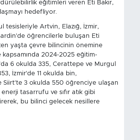
rülebilirlik eğitimleri veren Eti Bakır,
laşmayı hedefliyor.
esisleriyle Artvin, Elazığ, İzmir,
rdin'de öğrencilerle buluşan Eti
ken yaşta çevre bilincinin önemine
je kapsamında 2024-2025 eğitim-
a 6 okulda 335, Cerattepe ve Murgul
53, İzmir'de 11 okulda bin,
Siirt'te 3 okulda 550 öğrenciye ulaşan
nerji tasarrufu ve sıfır atık gibi
rerek, bu bilinci gelecek nesillere