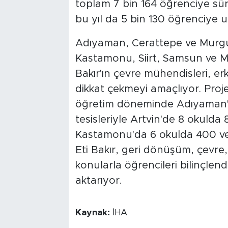
toplam 7 bin 164 öğrenciye sürdü
bu yıl da 5 bin 130 öğrenciye u
Adıyaman, Cerattepe ve Murgul t
Kastamonu, Siirt, Samsun ve Ma
Bakır'ın çevre mühendisleri, er
dikkat çekmeyi amaçlıyor. Pro
öğretim döneminde Adıyaman'd
tesisleriyle Artvin'de 8 okulda 8
Kastamonu'da 6 okulda 400 ve 
Eti Bakır, geri dönüşüm, çevre, e
konularla öğrencileri bilinçlendi
aktarıyor.
Kaynak:
İHA