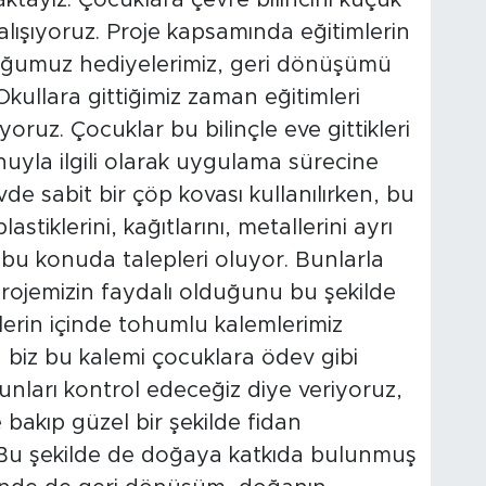
ktayız. Çocuklara çevre bilincini küçük
lışıyoruz. Proje kapsamında eğitimlerin
duğumuz hediyelerimiz, geri dönüşümü
Okullara gittiğimiz zaman eğitimleri
oruz. Çocuklar bu bilinçle eve gittikleri
uyla ilgili olarak uygulama sürecine
de sabit bir çöp kovası kullanılırken, bu
lastiklerini, kağıtlarını, metallerini ayrı
e bu konuda talepleri oluyor. Bunlarla
 projemizin faydalı olduğunu bu şekilde
lerin içinde tohumlu kalemlerimiz
 biz bu kalemi çocuklara ödev gibi
unları kontrol edeceğiz diye veriyoruz,
 bakıp güzel bir şekilde fidan
. Bu şekilde de doğaya katkıda bulunmuş