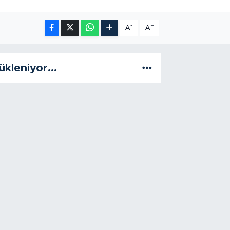
-
+
A
A
ükleniyor...