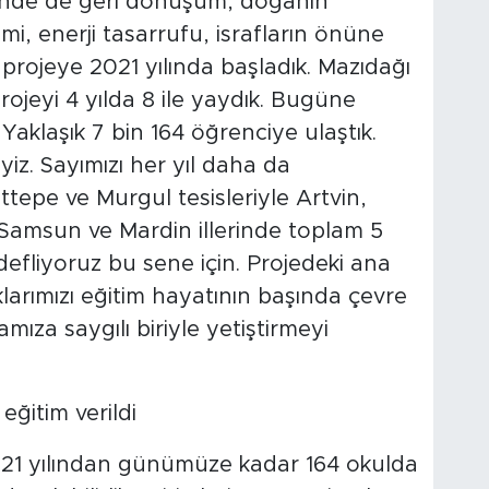
iğinde de geri dönüşüm, doğanın
imi, enerji tasarrufu, israfların önüne
projeye 2021 yılında başladık. Mazıdağı
ojeyi 4 yılda 8 ile yaydık. Bugüne
Yaklaşık 7 bin 164 öğrenciye ulaştık.
z. Sayımızı her yıl daha da
tepe ve Murgul tesisleriyle Artvin,
, Samsun ve Mardin illerinde toplam 5
efliyoruz bu sene için. Projedeki ana
klarımızı eğitim hayatının başında çevre
amıza saygılı biriyle yetiştirmeyi
eğitim verildi
 2021 yılından günümüze kadar 164 okulda