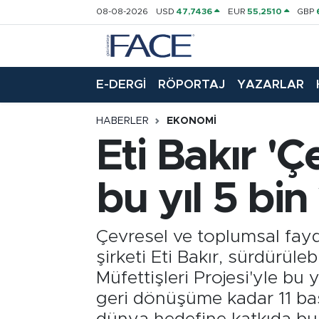
08-08-2026
USD
47,7436
EUR
55,2510
GBP
HABER
Nöbetçi Eczaneler
E-DERGİ
RÖPORTAJ
YAZARLAR
Hava Durumu
HABERLER
EKONOMI
Trafik Durumu
Eti Bakır 'Ç
Süper Lig Puan Durumu ve Fikstür
bu yıl 5 bi
Tüm Manşetler
Çevresel ve toplumsal fayd
Son Dakika Haberleri
şirketi Eti Bakır, sürdürüleb
Haber Arşivi
Müfettişleri Projesi'yle bu 
geri dönüşüme kadar 11 başl