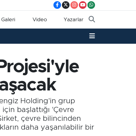
 Galeri
Video
Yazarlar
Projesi'yle
laşacak
engiz Holding'in grup
i için başlattığı 'Çevre
Şirket, çevre bilincinden
arın daha yaşanılabilir bir