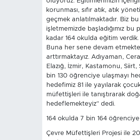
oluyoruz. Eğitimlerimizin içer
korunması, sıfır atık, atık yönet
geçmek anlatılmaktadır. Biz bu 
işletmemizde başladığımız bu pr
kadar 164 okulda eğitim verdik. 
Buna her sene devam etmekteyi
arttırmaktayız. Adıyaman, Cerat
Elazığ, İzmir, Kastamonu, Siirt
bin 130 öğrenciye ulaşmayı hed
hedefimiz 81 ile yayılarak çocu
müfettişleri ile tanıştırarak doğ
hedeflemekteyiz'' dedi.
164 okulda 7 bin 164 öğrenciye 
Çevre Müfettişleri Projesi ile