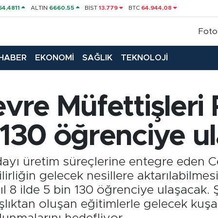
64,4811
ALTIN
6660.55
BİST
13.779
BTC
64.944,08
Foto
HABER
EKONOMİ
SAĞLIK
TEKNOLOJİ
evre Müfettişleri 
n 130 öğrenciye u
ayı üretim süreçlerine entegre eden C
ilirliğin gelecek nesillere aktarılabilmes
yıl 8 ilde 5 bin 130 öğrenciye ulaşacak. 
ıktan oluşan eğitimlerle gelecek kuşakl