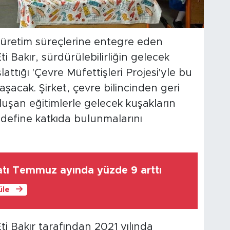
 üretim süreçlerine entegre eden
ti Bakır, sürdürülebilirliğin gelecek
şlattığı 'Çevre Müfettişleri Projesi'yle bu
laşacak. Şirket, çevre bilincinden geri
uşan eğitimlerle gelecek kuşakların
edefine katkıda bulunmalarını
atı Temmuz ayında yüzde 9 arttı
üle
ti Bakır tarafından 2021 yılında