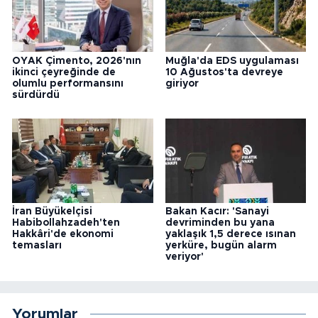
OYAK Çimento, 2026'nın
Muğla'da EDS uygulaması
ikinci çeyreğinde de
10 Ağustos'ta devreye
olumlu performansını
giriyor
sürdürdü
İran Büyükelçisi
Bakan Kacır: 'Sanayi
Habibollahzadeh'ten
devriminden bu yana
Hakkâri'de ekonomi
yaklaşık 1,5 derece ısınan
temasları
yerküre, bugün alarm
veriyor'
Yorumlar