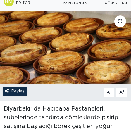
EDITÖR
YAYINLANMA
GÜNCELLEME
Paylaş
-
+
A
A
Diyarbakır'da Hacıbaba Pastaneleri,
şubelerinde tandırda çömleklerde pişirip
satışına başladığı börek çeşitleri yoğun