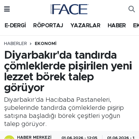
HABER
Nöbetçi Eczaneler
E-DERGİ
RÖPORTAJ
YAZARLAR
HABER
E
Hava Durumu
HABERLER
EKONOMI
Diyarbakır'da tandırda
Trafik Durumu
çömleklerde pişirilen yeni
Süper Lig Puan Durumu ve Fikstür
lezzet börek talep
görüyor
Tüm Manşetler
Diyarbakır'da Hacıbaba Pastaneleri,
Son Dakika Haberleri
şubelerinde tandırda çömleklerde pişirip
satışına başladığı börek çeşitleri yoğun
Haber Arşivi
talep görüyor.
HABER MERKEZI
01.06.2026 - 12:05
01.06.2026 - 12: