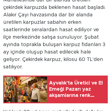
çekirdek karpuzda beklenen hasat başladı.
Alakır Çayı havzasında dar bir alanda
üretilen karpuzlar sabahın erken
saatlerinde seralardan hasat ediliyor ve
ilçe merkezinde satışa sunuluyor. Şubat
ayında toprakla buluşan karpuz fidanları 3
ay içinde oluşup hasat edilecek hale
geliyor. Çekirdek karpuz, kilosu 60 TL'den
satılıyor.
Ayvalık'ta Üretici ve El
Emeği Pazarı yaz
akşamlarına renk
katıyor