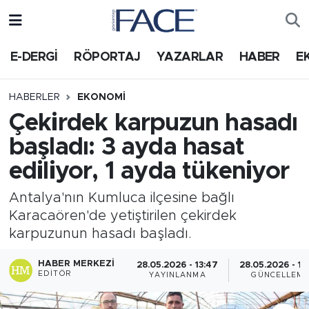
HABER
Nöbetçi Eczaneler
E-DERGİ
RÖPORTAJ
YAZARLAR
HABER
E
Hava Durumu
HABERLER
EKONOMI
Çekirdek karpuzun hasadı
Trafik Durumu
başladı: 3 ayda hasat
Süper Lig Puan Durumu ve Fikstür
ediliyor, 1 ayda tükeniyor
Tüm Manşetler
Antalya'nın Kumluca ilçesine bağlı
Karacaören'de yetiştirilen çekirdek
Son Dakika Haberleri
karpuzunun hasadı başladı.
Haber Arşivi
HABER MERKEZI
28.05.2026 - 13:47
28.05.2026 - 14
EDITÖR
YAYINLANMA
GÜNCELLEM