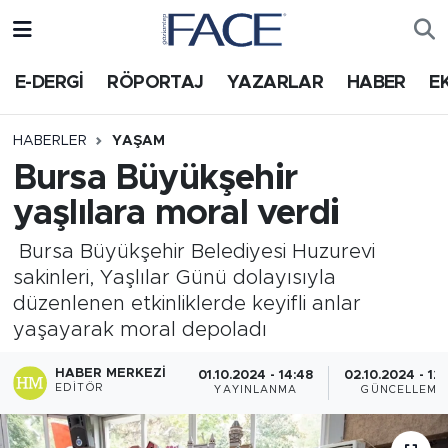
HABER
Nöbetçi Eczaneler
E-DERGİ
RÖPORTAJ
YAZARLAR
HABER
E
Hava Durumu
HABERLER
YAŞAM
Bursa Büyükşehir
Trafik Durumu
yaşlılara moral verdi
Süper Lig Puan Durumu ve Fikstür
Bursa Büyükşehir Belediyesi Huzurevi
sakinleri, Yaşlılar Günü dolayısıyla
Tüm Manşetler
düzenlenen etkinliklerde keyifli anlar
yaşayarak moral depoladı
Son Dakika Haberleri
HABER MERKEZI
01.10.2024 - 14:48
02.10.2024 - 12
Haber Arşivi
EDITÖR
YAYINLANMA
GÜNCELLEME