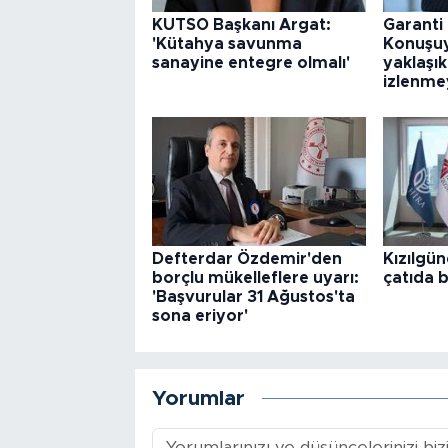
KUTSO Başkanı Argat:
Garanti
'Kütahya savunma
Konuşuy
sanayine entegre olmalı'
yaklaşı
izlenmey
Defterdar Özdemir'den
Kızılgün
borçlu mükelleflere uyarı:
çatıda b
'Başvurular 31 Ağustos'ta
sona eriyor'
Yorumlar