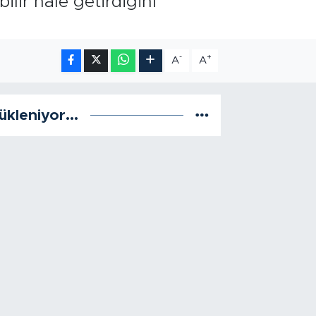
ilir hale getirdiğini
-
+
A
A
ükleniyor...