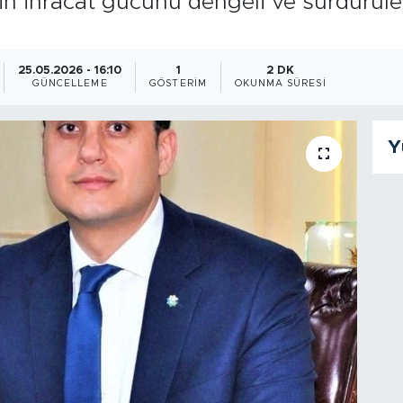
tin ihracat gücünü dengeli ve sürdürüleb
25.05.2026 - 16:10
1
2 DK
GÜNCELLEME
GÖSTERIM
OKUNMA SÜRESI
Y