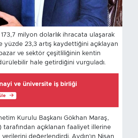
 173,7 milyon dolarlık ihracata ulaşarak
 yüzde 23,3 artış kaydettiğini açıklayan
ar ve sektör çeşitliliğinin kentin
rülebilir hale getirdiğini vurguladı.
yi ve üniversite iş birliği
üle
netim Kurulu Başkanı Gökhan Maraş,
 tarafından açıklanan faaliyet illerine
 verilerini değerlendirdi. Aydın'ın Nisan