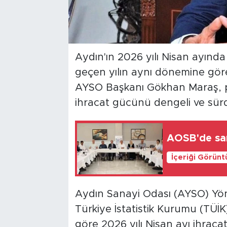
Aydın'ın 2026 yılı Nisan ayında
geçen yılın aynı dönemine göre
AYSO Başkanı Gökhan Maraş, paz
ihracat gücünü dengeli ve sürdü
AOSB'de sana
İçeriği Görünt
Aydın Sanayi Odası (AYSO) Yö
Türkiye İstatistik Kurumu (TÜİK)
göre 2026 yılı Nisan ayı ihracat