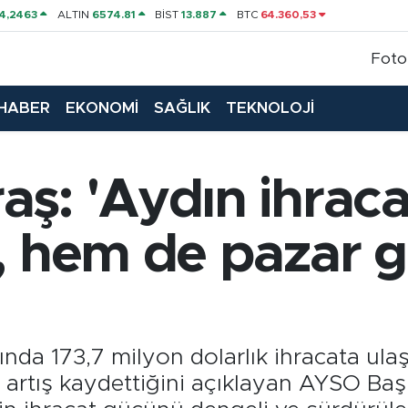
4,2463
ALTIN
6574.81
BİST
13.887
BTC
64.360,53
Foto
HABER
EKONOMİ
SAĞLIK
TEKNOLOJİ
aş: 'Aydın ihrac
ı, hem de pazar 
ında 173,7 milyon dolarlık ihracata ula
artış kaydettiğini açıklayan AYSO Ba