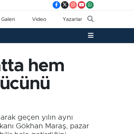
 Galeri
Video
Yazarlar
atta hem
gücünü
şarak geçen yılın aynı
şkanı Gökhan Maraş, pazar