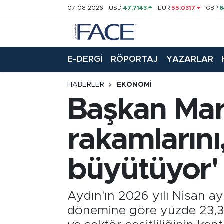
07-08-2026
USD
47,7143
EUR
55,0317
GBP
6
HABER
Nöbetçi Eczaneler
E-DERGİ
RÖPORTAJ
YAZARLAR
Hava Durumu
HABERLER
EKONOMI
Trafik Durumu
Başkan Mar
Süper Lig Puan Durumu ve Fikstür
rakamların
Tüm Manşetler
büyütüyor'
Son Dakika Haberleri
Haber Arşivi
Aydın'ın 2026 yılı Nisan ay
dönemine göre yüzde 23,3 