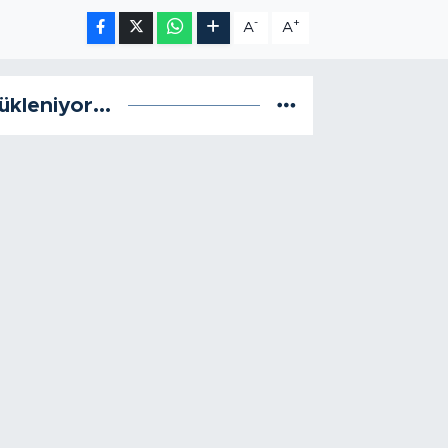
-
+
A
A
ükleniyor...