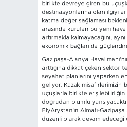
birlikte devreye giren bu uçuş
destinasyonlarına olan ilgiyi a
katma değer sağlaması bekleniyo
arasında kurulan bu yeni hava 
artırmakla kalmayacağını, aynı 
ekonomik bağları da güçlendirec
Gazipaşa-Alanya Havalimanı'nın
arttığına dikkat çeken sektör tem
seyahat planlarını yaparken en 
geliyor. Kazak misafirlerimizin 
uçuşlarla birlikte erişilebilirliğ
doğrudan olumlu yansıyacaktır'
FlyArystan'ın Almatı-Gazipaşa
düzenli olarak devam edeceği ö