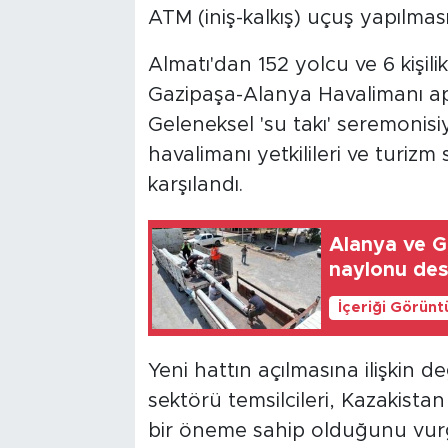
ATM (iniş-kalkış) uçuş yapılmas
Almatı'dan 152 yolcu ve 6 kişil
Gazipaşa-Alanya Havalimanı ap
Geleneksel 'su takı' seremonisi
havalimanı yetkilileri ve turizm 
karşılandı.
Alanya ve G
naylonu des
İçeriği Görünt
Yeni hattın açılmasına ilişkin
sektörü temsilcileri, Kazakistan
bir öneme sahip olduğunu vur