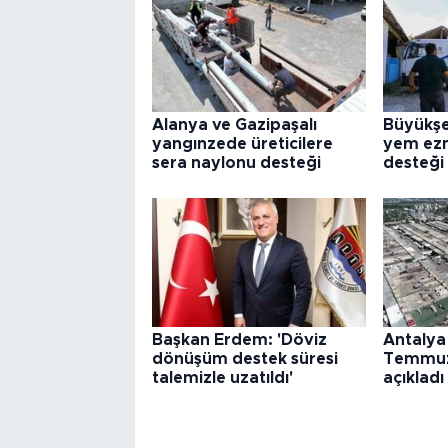
Alanya ve Gazipaşalı
Büyükşe
yangınzede üreticilere
yem ez
sera naylonu desteği
desteği
Başkan Erdem: 'Döviz
Antalya
dönüşüm destek süresi
Temmuz 
talemizle uzatıldı'
açıkladı