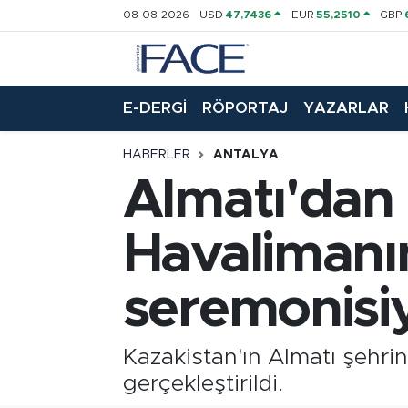
08-08-2026
USD
47,7436
EUR
55,2510
GBP
HABER
Nöbetçi Eczaneler
E-DERGİ
RÖPORTAJ
YAZARLAR
Hava Durumu
HABERLER
ANTALYA
Trafik Durumu
Almatı'dan
Süper Lig Puan Durumu ve Fikstür
Havalimanına
Tüm Manşetler
seremonisiy
Son Dakika Haberleri
Haber Arşivi
Kazakistan'ın Almatı şehri
gerçekleştirildi.