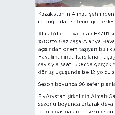
Kazakistan'ın Almatı şehrinde
ilk doğrudan seferini gerçekleşti
Almatı'dan havalanan FS7111 sef
15.00'te Gazipaşa-Alanya Haval
açısından önem taşıyan bu ilk s
Havalimanında karşılanan uçağı
sayısıyla saat 16.06'da gerçekle
dönüş uçuşunda ise 12 yolcu se
Sezon boyunca 96 sefer planl
FlyArystan şirketinin Almatı-G
sezonu boyunca artarak devam
planlamasına göre, sezon sonun