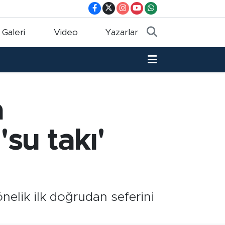
 Galeri
Video
Yazarlar
a
'su takı'
elik ilk doğrudan seferini