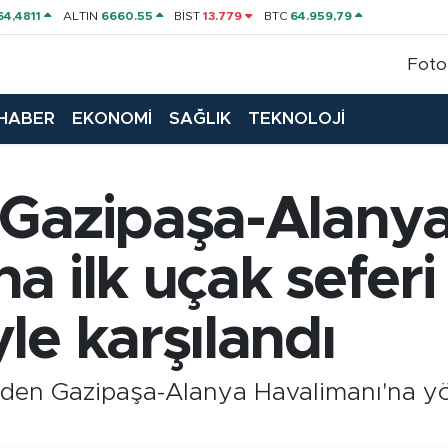
64,4811
ALTIN
6660.55
BİST
13.779
BTC
64.959,79
Foto
HABER
EKONOMİ
SAĞLIK
TEKNOLOJİ
 Gazipaşa-Alany
 ilk uçak seferi 
le karşılandı
nden Gazipaşa-Alanya Havalimanı'na yön