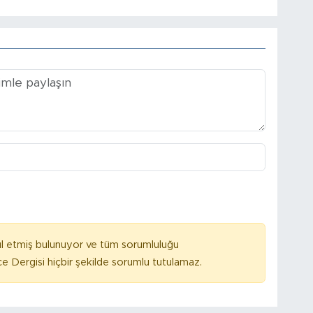
l etmiş bulunuyor ve tüm sorumluluğu
e Dergisi hiçbir şekilde sorumlu tutulamaz.