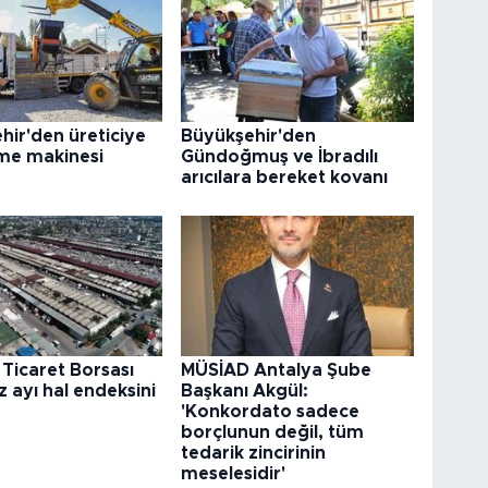
hir'den üreticiye
Büyükşehir'den
me makinesi
Gündoğmuş ve İbradılı
arıcılara bereket kovanı
 Ticaret Borsası
MÜSİAD Antalya Şube
ayı hal endeksini
Başkanı Akgül:
'Konkordato sadece
borçlunun değil, tüm
tedarik zincirinin
meselesidir'