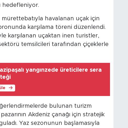
ı hedefleniyor.
ik mürettebatıyla havalanan uçak için
ronunda karşılama töreni düzenlendi.
yle karşılanan uçaktan inen turistler,
sektörü temsilcileri tarafından çiçeklerle
azipaşalı yangınzede üreticilere sera
teği
üle
 değerlendirmelerde bulunan turizm
 pazarının Akdeniz çanağı için stratejik
guladı. Yaz sezonunun başlamasıyla