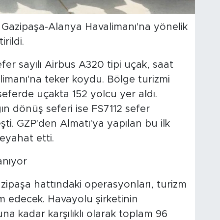
n Gazipaşa-Alanya Havalimanı'na yönelik
rildi.
er sayılı Airbus A320 tipi uçak, saat
imanı'na teker koydu. Bölge turizmi
eferde uçakta 152 yolcu yer aldı.
n dönüş seferi ise FS7112 sefer
şti. GZP'den Almatı'ya yapılan bu ilk
yahat etti.
anıyor
azipaşa hattındaki operasyonları, turizm
 edecek. Havayolu şirketinin
a kadar karşılıklı olarak toplam 96