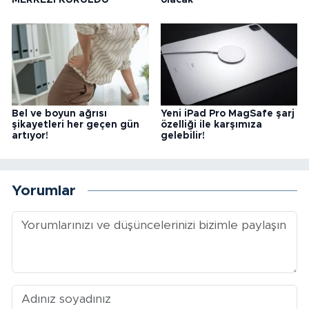
MERKEZİ KURULDU
olacak
Bel ve boyun ağrısı
Yeni iPad Pro MagSafe şarj
şikayetleri her geçen gün
özelliği ile karşımıza
artıyor!
gelebilir!
Yorumlar