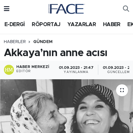
HABER
Nöbetçi Eczaneler
E-DERGİ
RÖPORTAJ
YAZARLAR
HABER
E
Hava Durumu
HABERLER
GÜNDEM
Akkaya’nın anne acısı
Trafik Durumu
HABER MERKEZI
Süper Lig Puan Durumu ve Fikstür
01.09.2023 - 21:47
01.09.2023 - 21
EDITÖR
YAYINLANMA
GÜNCELLEME
Tüm Manşetler
Son Dakika Haberleri
Haber Arşivi