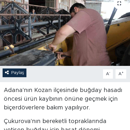
Paylaş
-
+
A
A
Adana'nın Kozan ilçesinde buğday hasadı
öncesi ürün kaybının önüne geçmek için
biçerdöverlere bakım yapılıyor.
Çukurova'nın bereketli topraklarında
yetişen buğday için hasat dönemi