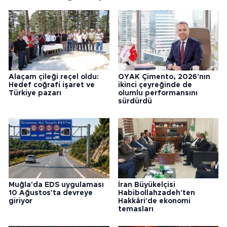
Alaçam çileği reçel oldu:
OYAK Çimento, 2026'nın
Hedef coğrafi işaret ve
ikinci çeyreğinde de
Türkiye pazarı
olumlu performansını
sürdürdü
Muğla'da EDS uygulaması
İran Büyükelçisi
10 Ağustos'ta devreye
Habibollahzadeh'ten
giriyor
Hakkâri'de ekonomi
temasları