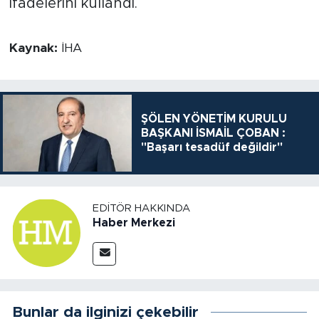
ifadelerini kullandı.
Kaynak:
İHA
ŞÖLEN YÖNETİM KURULU
BAŞKANI İSMAİL ÇOBAN :
"Başarı tesadüf değildir"
EDITÖR HAKKINDA
Haber Merkezi
Bunlar da ilginizi çekebilir