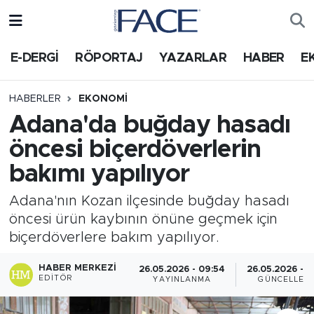
HABER
Nöbetçi Eczaneler
E-DERGİ
RÖPORTAJ
YAZARLAR
HABER
E
Hava Durumu
HABERLER
EKONOMI
Adana'da buğday hasadı
Trafik Durumu
öncesi biçerdöverlerin
Süper Lig Puan Durumu ve Fikstür
bakımı yapılıyor
Tüm Manşetler
Adana'nın Kozan ilçesinde buğday hasadı
öncesi ürün kaybının önüne geçmek için
Son Dakika Haberleri
biçerdöverlere bakım yapılıyor.
Haber Arşivi
HABER MERKEZI
26.05.2026 - 09:54
26.05.2026 - 1
EDITÖR
YAYINLANMA
GÜNCELLEM