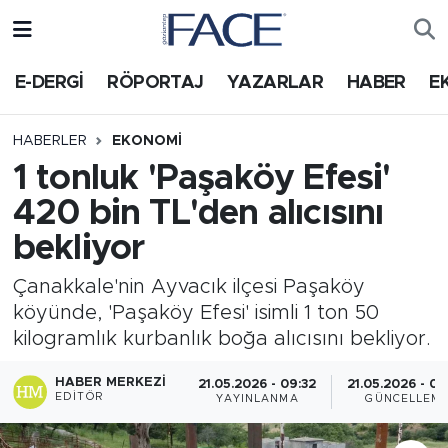
HABER
Nöbetçi Eczaneler
E-DERGİ
RÖPORTAJ
YAZARLAR
HABER
E
Hava Durumu
HABERLER
EKONOMI
1 tonluk 'Paşaköy Efesi'
Trafik Durumu
420 bin TL'den alıcısını
Süper Lig Puan Durumu ve Fikstür
bekliyor
Tüm Manşetler
Çanakkale'nin Ayvacık ilçesi Paşaköy
köyünde, 'Paşaköy Efesi' isimli 1 ton 50
Son Dakika Haberleri
kilogramlık kurbanlık boğa alıcısını bekliyor.
Haber Arşivi
HABER MERKEZI
21.05.2026 - 09:32
21.05.2026 - 09
EDITÖR
YAYINLANMA
GÜNCELLEM