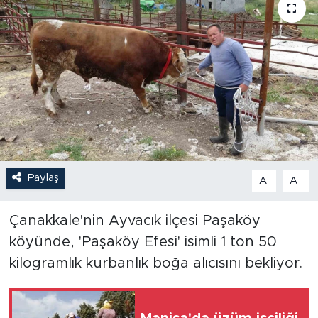
Paylaş
-
+
A
A
Çanakkale'nin Ayvacık ilçesi Paşaköy
köyünde, 'Paşaköy Efesi' isimli 1 ton 50
kilogramlık kurbanlık boğa alıcısını bekliyor.