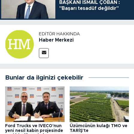
BAŞKANI İSMAİL ÇOBAN :
"Başarı tesadüf değildir"
EDITÖR HAKKINDA
Haber Merkezi
Bunlar da ilginizi çekebilir
Ford Trucks ve IVECO'nun
Üzümcünün kulağı TMO ve
yeni nesil kabin projesinde
TARİŞ'te