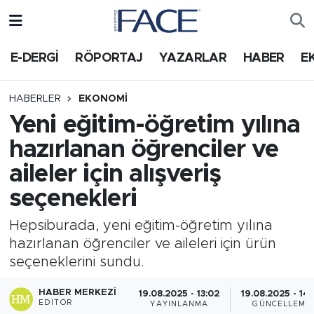
HABER
Nöbetçi Eczaneler
E-DERGİ
RÖPORTAJ
YAZARLAR
HABER
E
Hava Durumu
HABERLER
EKONOMI
Yeni eğitim-öğretim yılına
Trafik Durumu
hazırlanan öğrenciler ve
Süper Lig Puan Durumu ve Fikstür
aileler için alışveriş
seçenekleri
Tüm Manşetler
Hepsiburada, yeni eğitim-öğretim yılına
Son Dakika Haberleri
hazırlanan öğrenciler ve aileleri için ürün
seçeneklerini sundu.
Haber Arşivi
HABER MERKEZI
19.08.2025 - 13:02
19.08.2025 - 14:
EDITÖR
YAYINLANMA
GÜNCELLEME