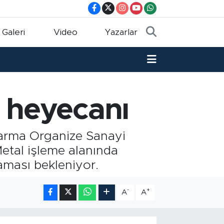
 Galeri
Video
Yazarlar
l heyecanı
Karma Organize Sanayi
Metal işleme alanında
laması bekleniyor.
-
+
A
A