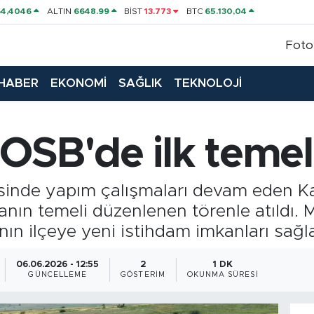
64,4046
ALTIN
6648.99
BİST
13.773
BTC
65.130,04
Foto
HABER
EKONOMİ
SAĞLIK
TEKNOLOJİ
OSB'de ilk teme
sinde yapım çalışmaları devam eden 
anın temeli düzenlenen törenle atıldı. 
nın ilçeye yeni istihdam imkanları sağ
06.06.2026 - 12:55
2
1 DK
GÜNCELLEME
GÖSTERIM
OKUNMA SÜRESI