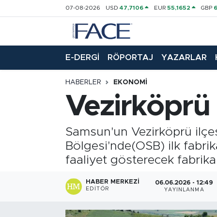
07-08-2026
USD
47,7106
EUR
55,1652
GBP
HABER
Nöbetçi Eczaneler
E-DERGİ
RÖPORTAJ
YAZARLAR
Hava Durumu
HABERLER
EKONOMI
Trafik Durumu
Vezirköprü 
Süper Lig Puan Durumu ve Fikstür
Samsun'un Vezirköprü ilçe
Tüm Manşetler
Bölgesi'nde(OSB) ilk fabrik
faaliyet gösterecek fabrika
Son Dakika Haberleri
HABER MERKEZI
06.06.2026 - 12:49
Haber Arşivi
EDITÖR
YAYINLANMA