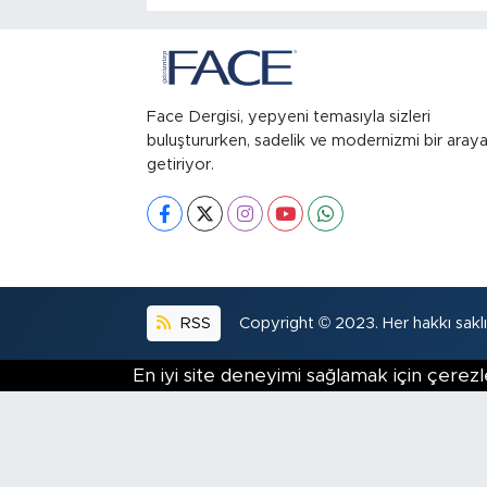
Face Dergisi, yepyeni temasıyla sizleri
buluştururken, sadelik ve modernizmi bir aray
getiriyor.
RSS
Copyright © 2023. Her hakkı saklıd
En iyi site deneyimi sağlamak için çerezl