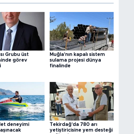
sı Grubu üst
Muğla'nın kapalı sistem
inde görev
sulama projesi dünya
i
finalinde
let deneyimi
Tekirdağ'da 780 arı
taşınacak
yetiştiricisine yem desteği