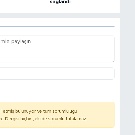
sağlandı
l etmiş bulunuyor ve tüm sorumluluğu
e Dergisi hiçbir şekilde sorumlu tutulamaz.