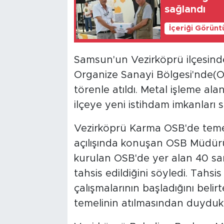
sağlandı
İçeriği Görünt
Samsun'un Vezirköprü ilçesin
Organize Sanayi Bölgesi'nde(OS
törenle atıldı. Metal işleme al
ilçeye yeni istihdam imkanları 
Vezirköprü Karma OSB'de temel 
açılışında konuşan OSB Müdür
kurulan OSB'de yer alan 40 sana
tahsis edildiğini söyledi. Tahsi
çalışmalarının başladığını belir
temelinin atılmasından duydukl