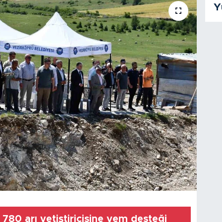
Y
780 arı yetiştiricisine yem desteği