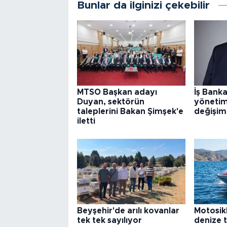
Bunlar da ilginizi çekebilir
MTSO Başkan adayı
İş Banka
Duyan, sektörün
yönetim
taleplerini Bakan Şimşek'e
değişim
iletti
Beyşehir'de arılı kovanlar
Motosik
tek tek sayılıyor
denize 