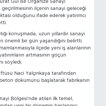
urat Gül ise Organize Sanayi
 geçirilmesinin ilçenin sanayi geleceği
ktası olduğunu ifade ederek yatırımcı
tti.
ğı konuşmada, uzun yıllardır sanayi
n önemli bir gün yaşandığını belirtti.
mamlanmasıyla ilçede yeni iş alanlarının
atırımların artmasının göçün
ı söyledi.
ftüsü Naci Yalçınkaya tarafından
i beton dökümünü başlatarak fabrikanın
yi Bölgesi'nde atılan ilk temel,
sından yeni bir dönemin başlangıcı