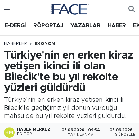
HABER
Nöbetçi Eczaneler
E-DERGİ
RÖPORTAJ
YAZARLAR
HABER
E
Hava Durumu
HABERLER
EKONOMI
Türkiye'nin en erken kiraz
Trafik Durumu
yetişen ikinci ili olan
Süper Lig Puan Durumu ve Fikstür
Bilecik'te bu yıl rekolte
yüzleri güldürdü
Tüm Manşetler
Türkiye'nin en erken kiraz yetişen ikinci ili
Son Dakika Haberleri
Bilecik'te geçtiğimiz yıl donun vurduğu
mahsulde bu yıl rekolte yüzleri güldürdü.
Haber Arşivi
HABER MERKEZI
05.06.2026 - 09:54
05.06.2026 - 1
EDITÖR
YAYINLANMA
GÜNCELLEM