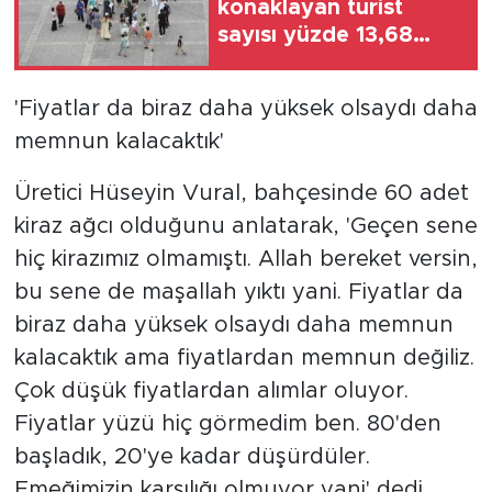
konaklayan turist
sayısı yüzde 13,68
arttı
'Fiyatlar da biraz daha yüksek olsaydı daha
memnun kalacaktık'
Üretici Hüseyin Vural, bahçesinde 60 adet
kiraz ağcı olduğunu anlatarak, 'Geçen sene
hiç kirazımız olmamıştı. Allah bereket versin,
bu sene de maşallah yıktı yani. Fiyatlar da
biraz daha yüksek olsaydı daha memnun
kalacaktık ama fiyatlardan memnun değiliz.
Çok düşük fiyatlardan alımlar oluyor.
Fiyatlar yüzü hiç görmedim ben. 80'den
başladık, 20'ye kadar düşürdüler.
Emeğimizin karşılığı olmuyor yani' dedi.