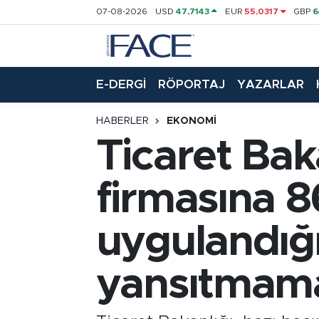
07-08-2026
USD
47,7143
EUR
55,0317
GBP
6
HABER
Nöbetçi Eczaneler
E-DERGİ
RÖPORTAJ
YAZARLAR
Hava Durumu
HABERLER
EKONOMI
Trafik Durumu
Ticaret Bak
Süper Lig Puan Durumu ve Fikstür
firmasına 8
Tüm Manşetler
uygulandığı
Son Dakika Haberleri
yansıtmama
Haber Arşivi