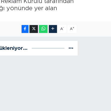
ı Reklam Kurulu tarafından
ığı yönünde yer alan
-
+
A
A
ükleniyor...