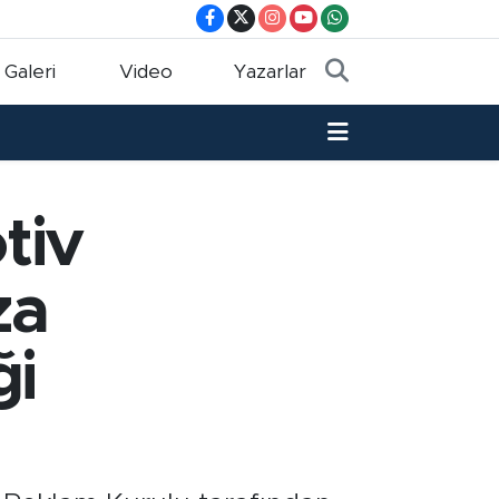
 Galeri
Video
Yazarlar
tiv
za
ği