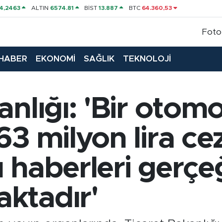
4,2463
ALTIN
6574.81
BİST
13.887
BTC
64.360,53
Foto
HABER
EKONOMİ
SAĞLIK
TEKNOLOJİ
anlığı: 'Bir otomo
63 milyon lira ce
 haberleri gerçe
ktadır'