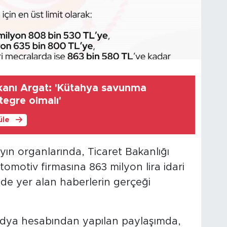
anı Argat: 'Kütahya savunma
tegre olmalı'
üle
ayın organlarında, Ticaret Bakanlığı
omotiv firmasına 863 milyon lira idari
de yer alan haberlerin gerçeği
medya hesabından yapılan paylaşımda,