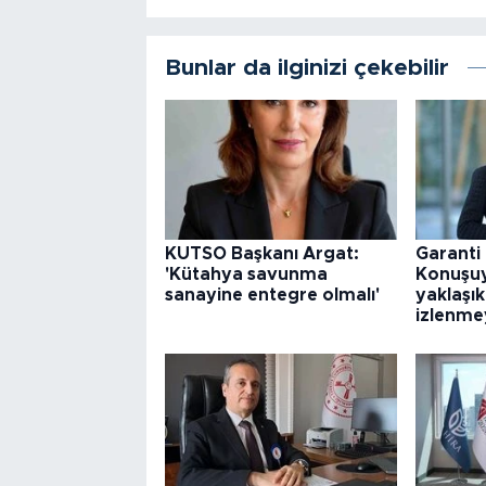
Bunlar da ilginizi çekebilir
KUTSO Başkanı Argat:
Garanti
'Kütahya savunma
Konuşuy
sanayine entegre olmalı'
yaklaşı
izlenmey