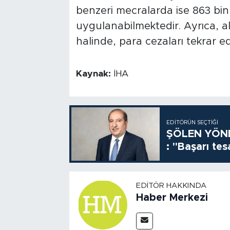
benzeri mecralarda ise 863 bin 
uygulanabilmektedir. Ayrıca, 
halinde, para cezaları tekrar ede
Kaynak:
İHA
EDITÖRÜN SEÇTIĞI
ŞÖLEN YÖNE
: "Başarı tes
EDITÖR HAKKINDA
Haber Merkezi