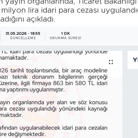
ın yayın organlarında, Ticaret Bakanlığ
 milyon lira idari para cezası uyguland
dığını açıkladı.
31.05.2026 - 18:55
1 DK
GÜNCELLEME
OKUNMA SÜRESI
Y