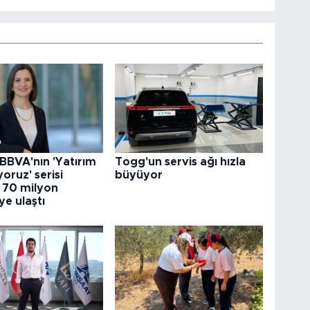
 BBVA'nın 'Yatırım
Togg'un servis ağı hızla
oruz' serisi
büyüyor
k 70 milyon
e ulaştı