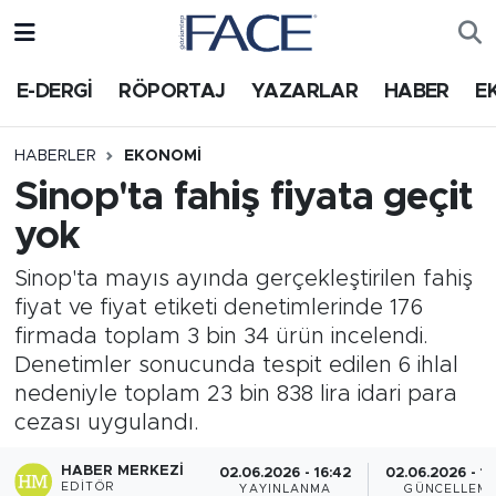
HABER
Nöbetçi Eczaneler
E-DERGİ
RÖPORTAJ
YAZARLAR
HABER
E
Hava Durumu
HABERLER
EKONOMI
Sinop'ta fahiş fiyata geçit
Trafik Durumu
yok
Süper Lig Puan Durumu ve Fikstür
Sinop'ta mayıs ayında gerçekleştirilen fahiş
fiyat ve fiyat etiketi denetimlerinde 176
Tüm Manşetler
firmada toplam 3 bin 34 ürün incelendi.
Denetimler sonucunda tespit edilen 6 ihlal
Son Dakika Haberleri
nedeniyle toplam 23 bin 838 lira idari para
cezası uygulandı.
Haber Arşivi
HABER MERKEZI
02.06.2026 - 16:42
02.06.2026 - 16
EDITÖR
YAYINLANMA
GÜNCELLEM