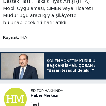
Destek Hattı, Haksız Fiyat Artışı (HFA)
Mobil Uygulaması, CİMER veya Ticaret İl
Müdürlüğü aracılığıyla şikâyette
bulunabilecekleri hatırlatıldı.
Kaynak:
İHA
ŞÖLEN YÖNETİM KURULU
BAŞKANI İSMAİL ÇOBAN :
"Başarı tesadüf değildir"
EDITÖR HAKKINDA
Haber Merkezi