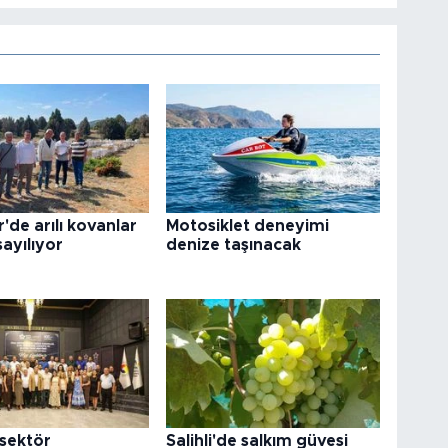
'de arılı kovanlar
Motosiklet deneyimi
sayılıyor
denize taşınacak
sektör
Salihli'de salkım güvesi