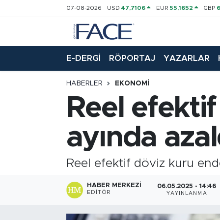
07-08-2026
USD
47,7106
EUR
55,1652
GBP
HABER
Nöbetçi Eczaneler
E-DERGİ
RÖPORTAJ
YAZARLAR
Hava Durumu
HABERLER
EKONOMI
Trafik Durumu
Reel efekti
Süper Lig Puan Durumu ve Fikstür
ayında azal
Tüm Manşetler
Reel efektif döviz kuru end
Son Dakika Haberleri
HABER MERKEZI
Haber Arşivi
06.05.2025 - 14:46
EDITÖR
YAYINLANMA