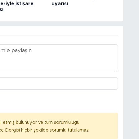
eriyle istişare
uyarısı
sı
l etmiş bulunuyor ve tüm sorumluluğu
e Dergisi hiçbir şekilde sorumlu tutulamaz.