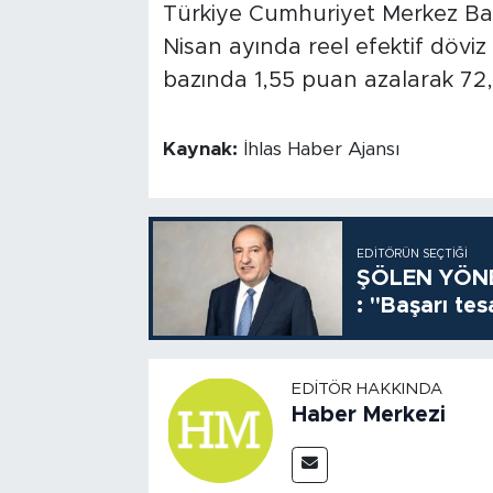
Türkiye Cumhuriyet Merkez Bank
Nisan ayında reel efektif dövi
bazında 1,55 puan azalarak 72,1
Kaynak:
İhlas Haber Ajansı
EDITÖRÜN SEÇTIĞI
ŞÖLEN YÖNE
: "Başarı tes
EDITÖR HAKKINDA
Haber Merkezi