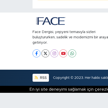
Face Dergisi, yepyeni temasıyla sizleri
buluştururken, sadelik ve modernizmi bir aray
getiriyor.
RSS
Copyright © 2023. Her hakkı saklıd
En iyi site deneyimi sağlamak için çerezl