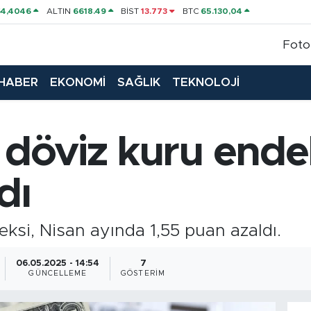
64,4046
ALTIN
6618.49
BİST
13.773
BTC
65.130,04
Foto
HABER
EKONOMİ
SAĞLIK
TEKNOLOJİ
f döviz kuru ende
dı
eksi, Nisan ayında 1,55 puan azaldı.
06.05.2025 - 14:54
7
GÜNCELLEME
GÖSTERIM