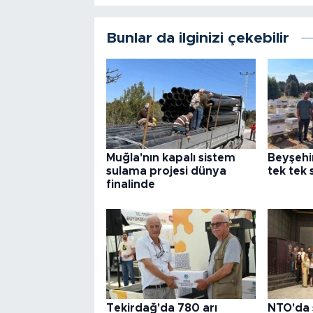
Bunlar da ilginizi çekebilir
Muğla'nın kapalı sistem
Beyşehir
sulama projesi dünya
tek tek 
finalinde
Tekirdağ'da 780 arı
NTO'da 