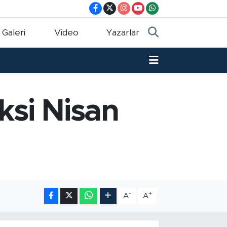
 Galeri
Video
Yazarlar
ksi Nisan
-
+
A
A