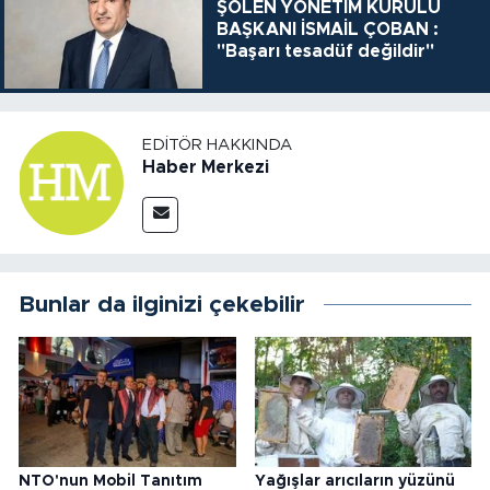
ŞÖLEN YÖNETİM KURULU
BAŞKANI İSMAİL ÇOBAN :
"Başarı tesadüf değildir"
EDITÖR HAKKINDA
Haber Merkezi
Bunlar da ilginizi çekebilir
NTO'nun Mobil Tanıtım
Yağışlar arıcıların yüzünü