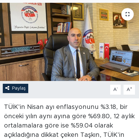
Paylaş
-
+
A
A
TÜİK’in Nisan ayı enflasyonunu %3.18, bir
önceki yılın aynı ayına göre %69.80, 12 aylık
ortalamalara göre ise %59.04 olarak
açıkladığına dikkat çeken Taşkın, TÜİK’in