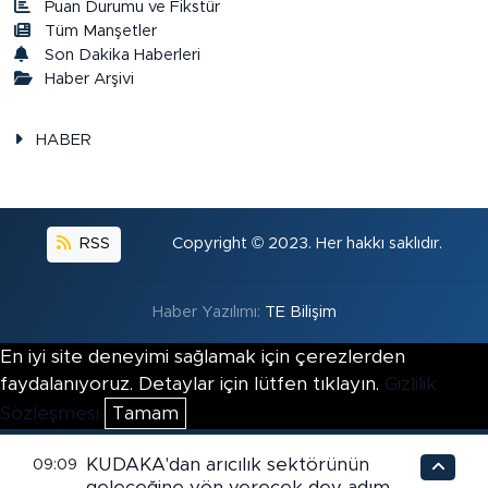
Puan Durumu ve Fikstür
Tüm Manşetler
Son Dakika Haberleri
Haber Arşivi
HABER
RSS
Copyright © 2023. Her hakkı saklıdır.
Haber Yazılımı:
TE Bilişim
En iyi site deneyimi sağlamak için çerezlerden
faydalanıyoruz. Detaylar için lütfen tıklayın.
Gizlilik
Sözleşmesi
Tamam
KUDAKA'dan arıcılık sektörünün
09:09
geleceğine yön verecek dev adım