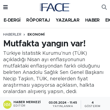
HABER
Nöbetçi Eczaneler
E-DERGİ
RÖPORTAJ
YAZARLAR
HABER
E
Hava Durumu
HABERLER
EKONOMI
Mutfakta yangın var!
Trafik Durumu
Türkiye İstatistik Kurumu’nun (TÜİK)
Süper Lig Puan Durumu ve Fikstür
açıkladığı Nisan ayı enflasyonunun
mutfaktaki enflasyondan farklı olduğunu
Tüm Manşetler
belirten Anadolu Sağlık Sen Genel Başkanı
Necip Taşkın, TÜİK, nerelerden fiyat
Son Dakika Haberleri
araştırması yapıyorsa açıklasın, halkta
oralardan alışveriş yapsın, dedi.
Haber Arşivi
HABER MERKEZI
03.05.2024 - 11:45
4
EDITÖR
YAYINLANMA
GÖSTERIM