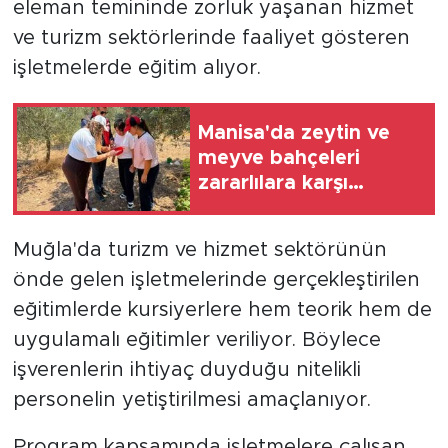
eleman temininde zorluk yaşanan hizmet
ve turizm sektörlerinde faaliyet gösteren
işletmelerde eğitim alıyor.
Manisa'da zeytin ve
meyve bahçeleri
zararlılara karşı
takipte
Muğla'da turizm ve hizmet sektörünün
önde gelen işletmelerinde gerçekleştirilen
eğitimlerde kursiyerlere hem teorik hem de
uygulamalı eğitimler veriliyor. Böylece
işverenlerin ihtiyaç duyduğu nitelikli
personelin yetiştirilmesi amaçlanıyor.
Program kapsamında işletmelere çalışan