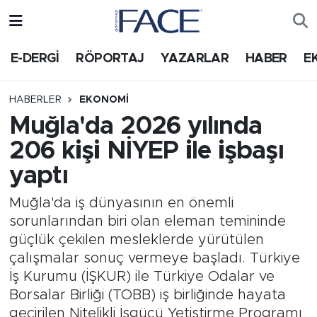
HABER
Nöbetçi Eczaneler
E-DERGİ
RÖPORTAJ
YAZARLAR
HABER
E
Hava Durumu
HABERLER
EKONOMI
Muğla'da 2026 yılında
Trafik Durumu
206 kişi NİYEP ile işbaşı
Süper Lig Puan Durumu ve Fikstür
yaptı
Tüm Manşetler
Muğla'da iş dünyasının en önemli
sorunlarından biri olan eleman temininde
Son Dakika Haberleri
güçlük çekilen mesleklerde yürütülen
çalışmalar sonuç vermeye başladı. Türkiye
Haber Arşivi
İş Kurumu (İŞKUR) ile Türkiye Odalar ve
Borsalar Birliği (TOBB) iş birliğinde hayata
geçirilen Nitelikli İşgücü Yetiştirme Programı