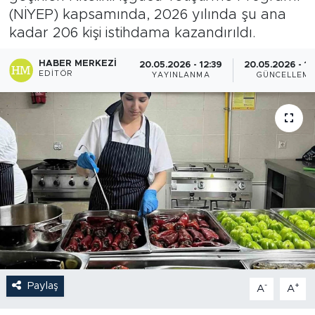
(NİYEP) kapsamında, 2026 yılında şu ana
kadar 206 kişi istihdama kazandırıldı.
HABER MERKEZI
20.05.2026 - 12:39
20.05.2026 - 12
EDITÖR
YAYINLANMA
GÜNCELLEM
Paylaş
-
+
A
A