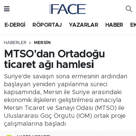
HABER
Nöbetçi Eczaneler
E-DERGİ
RÖPORTAJ
YAZARLAR
HABER
E
Hava Durumu
HABERLER
MERSIN
MTSO'dan Ortadoğu
Trafik Durumu
ticaret ağı hamlesi
Süper Lig Puan Durumu ve Fikstür
Suriye'de savaşın sona ermesinin ardından
başlayan yeniden yapılanma süreci
Tüm Manşetler
kapsamında, Mersin ile Suriye arasındaki
ekonomik ilişkilerin geliştirilmesi amacıyla
Son Dakika Haberleri
Mersin Ticaret ve Sanayi Odası (MTSO) ile
Uluslararası Göç Örgütü (IOM) ortak proje
Haber Arşivi
çalışmalarına başladı.