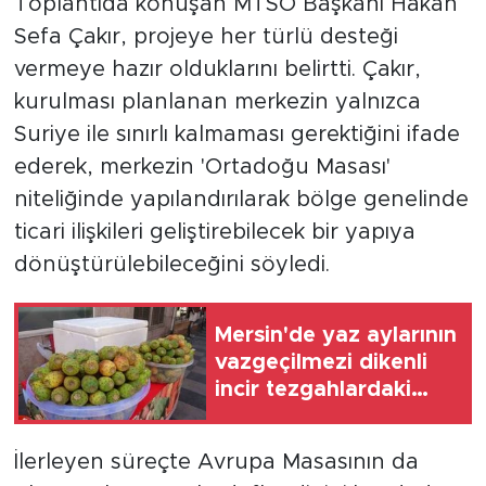
Toplantıda konuşan MTSO Başkanı Hakan
Sefa Çakır, projeye her türlü desteği
vermeye hazır olduklarını belirtti. Çakır,
kurulması planlanan merkezin yalnızca
Suriye ile sınırlı kalmaması gerektiğini ifade
ederek, merkezin 'Ortadoğu Masası'
niteliğinde yapılandırılarak bölge genelinde
ticari ilişkileri geliştirebilecek bir yapıya
dönüştürülebileceğini söyledi.
Mersin'de yaz aylarının
vazgeçilmezi dikenli
incir tezgahlardaki
yerini aldı
İlerleyen süreçte Avrupa Masasının da