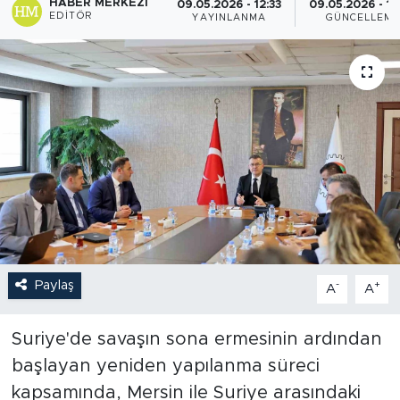
HABER MERKEZI
09.05.2026 - 12:33
09.05.2026 - 12
EDITÖR
YAYINLANMA
GÜNCELLEM
Paylaş
-
+
A
A
Suriye'de savaşın sona ermesinin ardından
başlayan yeniden yapılanma süreci
kapsamında, Mersin ile Suriye arasındaki