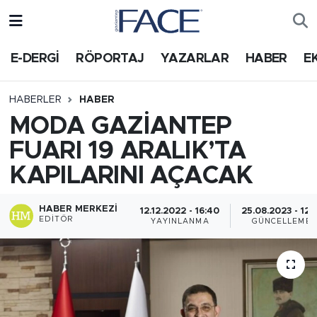
HABER
Nöbetçi Eczaneler
E-DERGİ
RÖPORTAJ
YAZARLAR
HABER
E
Hava Durumu
HABERLER
HABER
MODA GAZİANTEP
Trafik Durumu
FUARI 19 ARALIK’TA
Süper Lig Puan Durumu ve Fikstür
KAPILARINI AÇACAK
Tüm Manşetler
HABER MERKEZI
12.12.2022 - 16:40
25.08.2023 - 12:1
EDITÖR
YAYINLANMA
GÜNCELLEME
Son Dakika Haberleri
Haber Arşivi