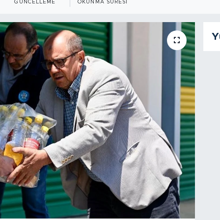
GÜNCELLEME
OKUNMA SÜRESI
Y