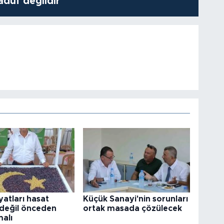
adüf değildir"
yatları hasat
Küçük Sanayi'nin sorunları
değil önceden
ortak masada çözülecek
malı