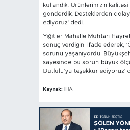
kullandık. Ürünlerimizin kalitesi 
gönderdik. Desteklerden dolay
ediyoruz' dedi.
Yiğitler Mahalle Muhtarı Hayr
sonuç verdiğini ifade ederek, 'Ö
sorunu yaşanıyordu. Büyükşehi
sayesinde bu sorun büyük ölç
Dutlulu'ya teşekkür ediyoruz' 
Kaynak:
İHA
EDITÖRÜN SEÇTIĞI
ŞÖLEN YÖNE