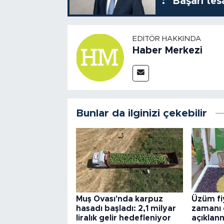
: "Başarı tes
EDITÖR HAKKINDA
Haber Merkezi
Bunlar da ilginizi çekebilir
Muş Ovası'nda karpuz
Üzüm fi
hasadı başladı: 2,1 milyar
zamanı 
liralık gelir hedefleniyor
açıklan