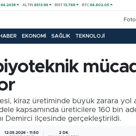
P
64,2438
ALTIN
6513.94
BİST
13.768
BTC
64.602,05
Foto
HABER
EKONOMİ
SAĞLIK
TEKNOLOJİ
biyoteknik müca
or
si, kiraz üretiminde büyük zarara yol 
dele kapsamında üreticilere 160 bin ad
mı Demirci ilçesinde gerçekleştirildi.
12.05.2026 - 11:50
2 DK