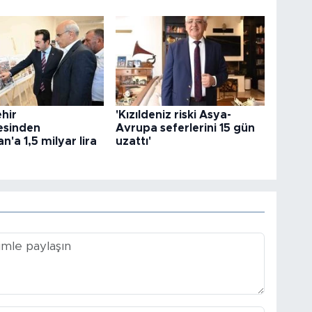
hir
'Kızıldeniz riski Asya-
esinden
Avrupa seferlerini 15 gün
'a 1,5 milyar lira
uzattı'