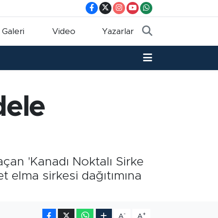
 Galeri
Video
Yazarlar
dele
açan 'Kanadı Noktalı Sirke
et elma sirkesi dağıtımına
-
+
A
A