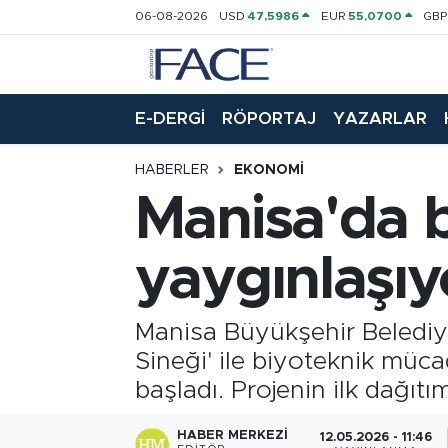
06-08-2026
USD
47,5986
EUR
55,0700
GB
HABER
Nöbetçi Eczaneler
E-DERGİ
RÖPORTAJ
YAZARLAR
Hava Durumu
HABERLER
EKONOMI
Trafik Durumu
Manisa'da 
Süper Lig Puan Durumu ve Fikstür
yaygınlaşıy
Tüm Manşetler
Manisa Büyükşehir Belediye
Son Dakika Haberleri
Sineği' ile biyoteknik müca
Haber Arşivi
başladı. Projenin ilk dağıtı
HABER MERKEZI
12.05.2026 - 11:46