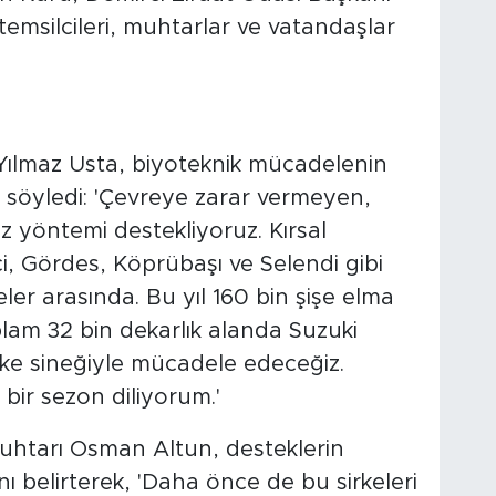
emsilcileri, muhtarlar ve vatandaşlar
 Yılmaz Usta, biyoteknik mücadelenin
 söyledi: 'Çevreye zarar vermeyen,
ız yöntemi destekliyoruz. Kırsal
i, Gördes, Köprübaşı ve Selendi gibi
çeler arasında. Bu yıl 160 bin şişe elma
oplam 32 bin dekarlık alanda Suzuki
irke sineğiyle mücadele edeceğiz.
i bir sezon diliyorum.'
Muhtarı Osman Altun, desteklerin
nı belirterek, 'Daha önce de bu sirkeleri