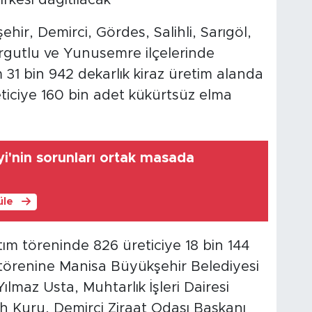
rkesi dağıtılacak
hir, Demirci, Gördes, Salihli, Sarıgöl,
rgutlu ve Yunusemre ilçelerinde
1 bin 942 dekarlık kiraz üretim alanda
eticiye 160 bin adet kükürtsüz elma
i'nin sorunları ortak masada
üle
ım töreninde 826 üreticiye 18 bin 144
ım törenine Manisa Büyükşehir Belediyesi
ılmaz Usta, Muhtarlık İşleri Dairesi
lih Kuru, Demirci Ziraat Odası Başkanı