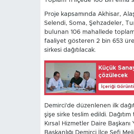
Toplam 11 ilçede 160 bin elma si
Proje kapsamında Akhisar, Alaşe
Selendi, Soma, Şehzadeler, Tu
bulunan 106 mahallede toplam 3
faaliyet gösteren 2 bin 653 ür
sirkesi dağıtılacak.
Küçük Sanay
çözülecek
İçeriği Görünt
Demirci'de düzenlenen ilk dağıt
şişe sirke teslim edildi. Dağıt
Kırsal Hizmetler Daire Başkanı Y
Başkanlığı Demirci İlçe Şefi Me