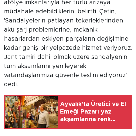
atölye imkanlarıyla her türlü arızaya
müdahale edebildiklerini belirtti. Çetin,
'Sandalyelerin patlayan tekerleklerinden
akü şarj problemlerine, mekanik
hasarlardan eskiyen parçaların değişimine
kadar geniş bir yelpazede hizmet veriyoruz.
Jant tamiri dahil olmak üzere sandalyenin
tüm aksamlarını yenileyerek
vatandaşlarımıza güvenle teslim ediyoruz'
dedi.
Ayvalık'ta Üretici ve El
Emeği Pazarı yaz
akşamlarına renk
katıyor