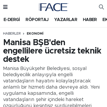
HABER
Nöbetçi Eczaneler
E-DERGİ
RÖPORTAJ
YAZARLAR
HABER
E
Hava Durumu
HABERLER
EKONOMI
Manisa BŞB'den
Trafik Durumu
engellilere ücretsiz teknik
Süper Lig Puan Durumu ve Fikstür
destek
Tüm Manşetler
Manisa Büyükşehir Belediyesi, sosyal
belediyecilik anlayışıyla engelli
Son Dakika Haberleri
vatandaşların hayatını kolaylaştıracak
anlamlı bir hizmeti daha devreye aldı. Yeni
Haber Arşivi
uygulama kapsamında, engelli
vatandaşların şehir içindeki hareket
özgürlüğünü kesintisiz sürdürebilmeleri