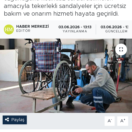
amacıyla tekerlekli sandalyeler için ücretsiz
bakım ve onarım hizmeti hayata geçirildi.
HABER MERKEZI
03.06.2026 - 13:13
03.06.2026 - 13:
EDITÖR
YAYINLANMA
GÜNCELLEME
Paylaş
-
+
A
A