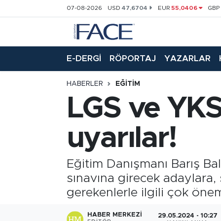
07-08-2026
USD
47,6704
EUR
55,0406
GB
HABER
Nöbetçi Eczaneler
E-DERGİ
RÖPORTAJ
YAZARLAR
Hava Durumu
HABERLER
EĞITIM
Trafik Durumu
LGS ve YKS 
Süper Lig Puan Durumu ve Fikstür
uyarılar!
Tüm Manşetler
Eğitim Danışmanı Barış Balc
Son Dakika Haberleri
sınavına girecek adaylara,
Haber Arşivi
gerekenlerle ilgili çok öneml
HABER MERKEZI
29.05.2024 - 10:27