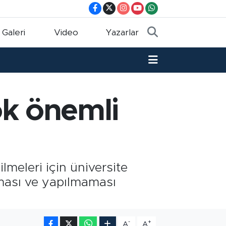
 Galeri
Video
Yazarlar
ok önemli
lmeleri için üniversite
lması ve yapılmaması
-
+
A
A