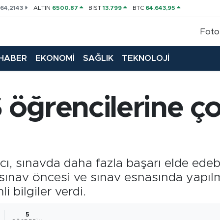
P
64,2143
ALTIN
6500.87
BİST
13.799
BTC
64.643,95
Foto
HABER
EKONOMİ
SAĞLIK
TEKNOLOJİ
öğrencilerine ç
ı, sınavda daha fazla başarı elde edebi
 sınav öncesi ve sınav esnasında yapı
i bilgiler verdi.
5