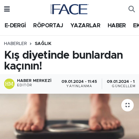
HABER
Nöbetçi Eczaneler
E-DERGİ
RÖPORTAJ
YAZARLAR
HABER
E
Hava Durumu
HABERLER
SAĞLIK
Kış diyetinde bunlardan
Trafik Durumu
kaçının!
Süper Lig Puan Durumu ve Fikstür
HABER MERKEZI
09.01.2024 - 11:45
09.01.2024 - 13
EDITÖR
Tüm Manşetler
YAYINLANMA
GÜNCELLEME
Son Dakika Haberleri
Haber Arşivi