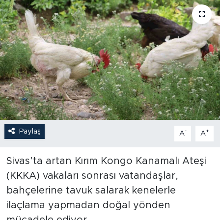
Paylaş
-
+
A
A
Sivas’ta artan Kırım Kongo Kanamalı Ateşi
(KKKA) vakaları sonrası vatandaşlar,
bahçelerine tavuk salarak kenelerle
ilaçlama yapmadan doğal yönden
mücadele ediyor.