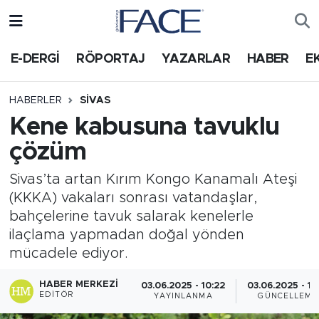
HABER
Nöbetçi Eczaneler
E-DERGİ
RÖPORTAJ
YAZARLAR
HABER
E
Hava Durumu
HABERLER
SIVAS
Kene kabusuna tavuklu
Trafik Durumu
çözüm
Süper Lig Puan Durumu ve Fikstür
Sivas’ta artan Kırım Kongo Kanamalı Ateşi
(KKKA) vakaları sonrası vatandaşlar,
Tüm Manşetler
bahçelerine tavuk salarak kenelerle
ilaçlama yapmadan doğal yönden
Son Dakika Haberleri
mücadele ediyor.
Haber Arşivi
HABER MERKEZI
03.06.2025 - 10:22
03.06.2025 - 12
EDITÖR
YAYINLANMA
GÜNCELLEME