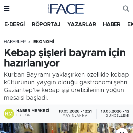
HABER
Nöbetçi Eczaneler
E-DERGİ
RÖPORTAJ
YAZARLAR
HABER
E
Hava Durumu
HABERLER
EKONOMI
Kebap şişleri bayram için
Trafik Durumu
hazırlanıyor
Süper Lig Puan Durumu ve Fikstür
Kurban Bayramı yaklaşırken özellikle kebap
kültürünün yaygın olduğu gastronomi şehri
Tüm Manşetler
Gaziantep'te kebap şişi üreticilerinin yoğun
mesaisi başladı.
Son Dakika Haberleri
HABER MERKEZI
18.05.2026 - 12:21
18.05.2026 - 12:
Haber Arşivi
EDITÖR
YAYINLANMA
GÜNCELLEME