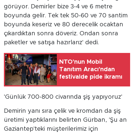
görüyor. Demirler bize 3-4 ve 6 metre
boyunda gelir. Tek tek 50-60 ve 70 santim
boyunda keseriz ve 80 derecelik ocaktan
çıkardıktan sonra döveriz. Ondan sonra
paketler ve satışa hazırlarız' dedi.
NTO'nun Mobil
Tanıtım Aracı'ndan
festivalde pide ikramı
'Günlük 700-800 civarında şiş yapıyoruz'
Demirin yanı sıra çelik ve kromdan da şiş
üretimi yaptıklarını belirten Gürban, 'Şu an
Gaziantep'teki müşterilerimiz için