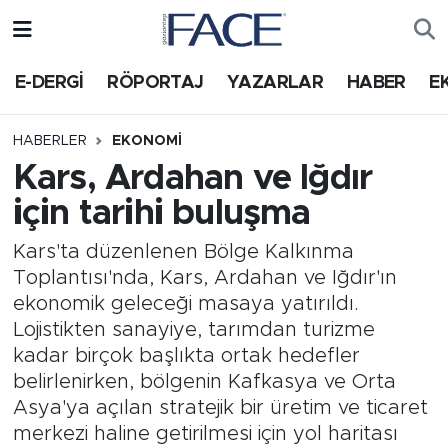
HABER
Nöbetçi Eczaneler
E-DERGİ
RÖPORTAJ
YAZARLAR
HABER
E
Hava Durumu
HABERLER
EKONOMI
Kars, Ardahan ve Iğdır
Trafik Durumu
için tarihi buluşma
Süper Lig Puan Durumu ve Fikstür
Kars'ta düzenlenen Bölge Kalkınma
Toplantısı'nda, Kars, Ardahan ve Iğdır'ın
Tüm Manşetler
ekonomik geleceği masaya yatırıldı.
Lojistikten sanayiye, tarımdan turizme
Son Dakika Haberleri
kadar birçok başlıkta ortak hedefler
belirlenirken, bölgenin Kafkasya ve Orta
Haber Arşivi
Asya'ya açılan stratejik bir üretim ve ticaret
merkezi haline getirilmesi için yol haritası