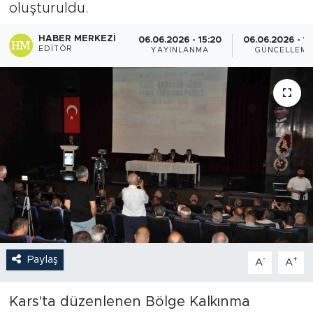
oluşturuldu.
HABER MERKEZI
06.06.2026 - 15:20
06.06.2026 - 15
EDITÖR
YAYINLANMA
GÜNCELLEM
Paylaş
-
+
A
A
Kars'ta düzenlenen Bölge Kalkınma