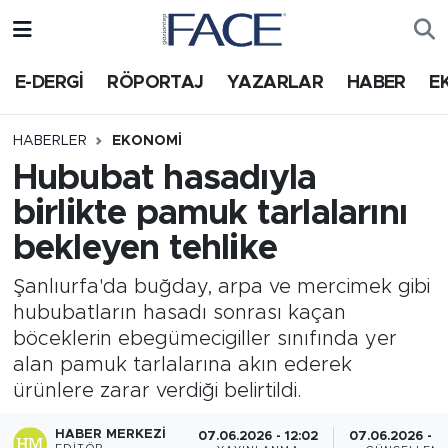
HABER
Nöbetçi Eczaneler
E-DERGİ
RÖPORTAJ
YAZARLAR
HABER
E
Hava Durumu
HABERLER
EKONOMI
Hububat hasadıyla
Trafik Durumu
birlikte pamuk tarlalarını
Süper Lig Puan Durumu ve Fikstür
bekleyen tehlike
Tüm Manşetler
Şanlıurfa'da buğday, arpa ve mercimek gibi
hububatların hasadı sonrası kaçan
Son Dakika Haberleri
böceklerin ebegümecigiller sınıfında yer
alan pamuk tarlalarına akın ederek
Haber Arşivi
ürünlere zarar verdiği belirtildi.
HABER MERKEZI
07.06.2026 - 12:02
07.06.2026 - 12