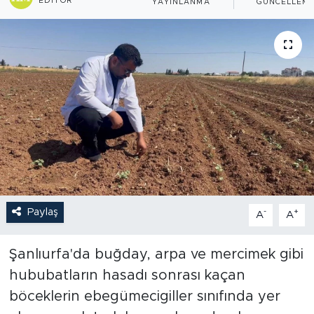
EDITÖR
YAYINLANMA
GÜNCELLEM
Paylaş
-
+
A
A
Şanlıurfa'da buğday, arpa ve mercimek gibi
hububatların hasadı sonrası kaçan
böceklerin ebegümecigiller sınıfında yer