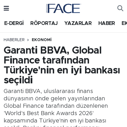
HABER
Nöbetçi Eczaneler
E-DERGİ
RÖPORTAJ
YAZARLAR
HABER
E
Hava Durumu
HABERLER
EKONOMI
Garanti BBVA, Global
Trafik Durumu
Finance tarafından
Süper Lig Puan Durumu ve Fikstür
Türkiye'nin en iyi bankası
seçildi
Tüm Manşetler
Garanti BBVA, uluslararası finans
Son Dakika Haberleri
dünyasının önde gelen yayınlarından
Global Finance tarafından düzenlenen
Haber Arşivi
'World's Best Bank Awards 2026'
kapsamında Türkiye'nin en iyi bankası