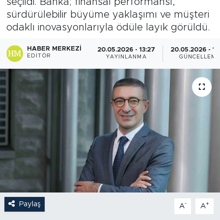
seçildi. Banka; finansal performansı,
sürdürülebilir büyüme yaklaşımı ve müşteri
odaklı inovasyonlarıyla ödüle layık görüldü.
HABER MERKEZI
20.05.2026 - 13:27
20.05.2026 - 13
EDITÖR
YAYINLANMA
GÜNCELLEM
Paylaş
-
+
A
A