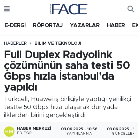
HABER
Nöbetçi Eczaneler
E-DERGİ
RÖPORTAJ
YAZARLAR
HABER
E
Hava Durumu
HABERLER
BILIM VE TEKNOLOJI
Full Duplex Radyolink
Trafik Durumu
çözümünün saha testi 50
Süper Lig Puan Durumu ve Fikstür
Gbps hızla İstanbul’da
yapıldı
Tüm Manşetler
Turkcell, Huawei iş birliğiyle yaptığı yenilikçi
Son Dakika Haberleri
testte 50 Gbps hıza ulaşarak dünyada
ilklerden birini gerçekleştirdi.
Haber Arşivi
HABER MERKEZI
03.06.2025 - 10:56
03.06.2025 - 12
EDITÖR
YAYINLANMA
GÜNCELLEM