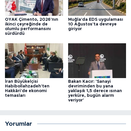
OYAK Çimento, 2026'nın
Muğla'da EDS uygulaması
ikinci çeyreğinde de
10 Ağustos'ta devreye
olumlu performansını
giriyor
sürdürdü
İran Büyükelçisi
Bakan Kacır: 'Sanayi
Habibollahzadeh'ten
devriminden bu yana
Hakkâri'de ekonomi
yaklaşık 1,5 derece ısınan
temasları
yerküre, bugün alarm
veriyor'
Yorumlar