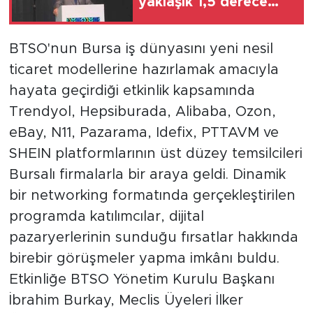
yaklaşık 1,5 derece
ısınan yerküre, bugün
alarm veriyor'
BTSO'nun Bursa iş dünyasını yeni nesil
ticaret modellerine hazırlamak amacıyla
hayata geçirdiği etkinlik kapsamında
Trendyol, Hepsiburada, Alibaba, Ozon,
eBay, N11, Pazarama, Idefix, PTTAVM ve
SHEIN platformlarının üst düzey temsilcileri
Bursalı firmalarla bir araya geldi. Dinamik
bir networking formatında gerçekleştirilen
programda katılımcılar, dijital
pazaryerlerinin sunduğu fırsatlar hakkında
birebir görüşmeler yapma imkânı buldu.
Etkinliğe BTSO Yönetim Kurulu Başkanı
İbrahim Burkay, Meclis Üyeleri İlker