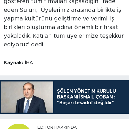
gösteren tüm firmaları kapsadığını ifade
eden Sülün, 'Üyelerimiz arasında birlikte iş
yapma kültürünü geliştirme ve verimli iş
birlikleri oluşturma adına önemli bir fırsat
yakaladık. Katılan tüm üyelerimize teşekkür
ediyoruz' dedi.
Kaynak:
İHA
ŞÖLEN YÖNETİM KURULU
BAŞKANI İSMAİL ÇOBAN :
"Başarı tesadüf değildir"
EDITÖR HAKKINDA