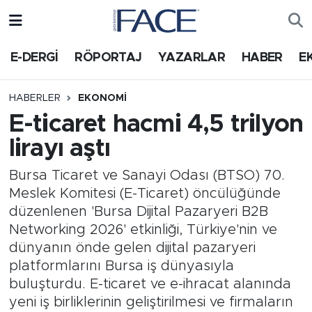
HABER
Nöbetçi Eczaneler
E-DERGİ
RÖPORTAJ
YAZARLAR
HABER
E
Hava Durumu
HABERLER
EKONOMI
E-ticaret hacmi 4,5 trilyon
Trafik Durumu
lirayı aştı
Süper Lig Puan Durumu ve Fikstür
Bursa Ticaret ve Sanayi Odası (BTSO) 70.
Meslek Komitesi (E-Ticaret) öncülüğünde
Tüm Manşetler
düzenlenen 'Bursa Dijital Pazaryeri B2B
Networking 2026' etkinliği, Türkiye'nin ve
Son Dakika Haberleri
dünyanın önde gelen dijital pazaryeri
platformlarını Bursa iş dünyasıyla
Haber Arşivi
buluşturdu. E-ticaret ve e-ihracat alanında
yeni iş birliklerinin geliştirilmesi ve firmaların