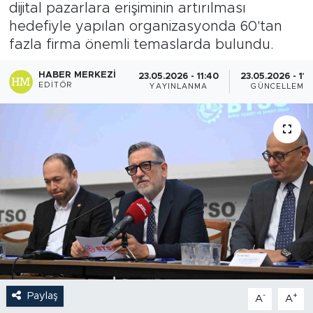
dijital pazarlara erişiminin artırılması
hedefiyle yapılan organizasyonda 60'tan
fazla firma önemli temaslarda bulundu.
HABER MERKEZI
23.05.2026 - 11:40
23.05.2026 - 11:
EDITÖR
YAYINLANMA
GÜNCELLEME
Paylaş
-
+
A
A