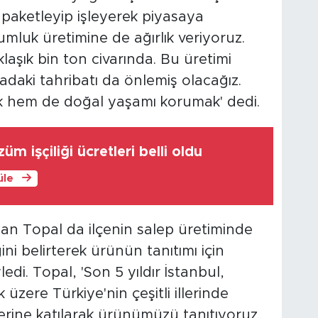
ni paketleyip işleyerek piyasaya
luk üretimine de ağırlık veriyoruz.
klaşık bin ton civarında. Bu üretimi
ğadaki tahribatı da önlemiş olacağız.
k hem de doğal yaşamı korumak' dedi.
üm işçiliği ücretleri belli oldu
üle
an Topal da ilçenin salep üretiminde
ni belirterek ürünün tanıtımı için
di. Topal, 'Son 5 yıldır İstanbul,
zere Türkiye'nin çeşitli illerinde
erine katılarak ürünümüzü tanıtıyoruz.