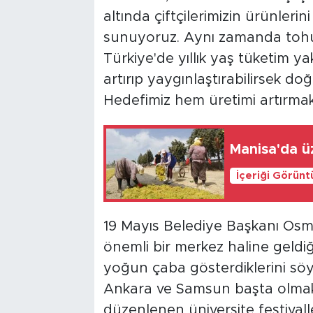
altında çiftçilerimizin ürünleri
sunuyoruz. Aynı zamanda tohum
Türkiye'de yıllık yaş tüketim ya
artırıp yaygınlaştırabilirsek do
Hedefimiz hem üretimi artırma
Manisa'da üz
İçeriği Görünt
19 Mayıs Belediye Başkanı Osm
önemli bir merkez haline geldiği
yoğun çaba gösterdiklerini söyle
Ankara ve Samsun başta olmak ü
düzenlenen üniversite festivall