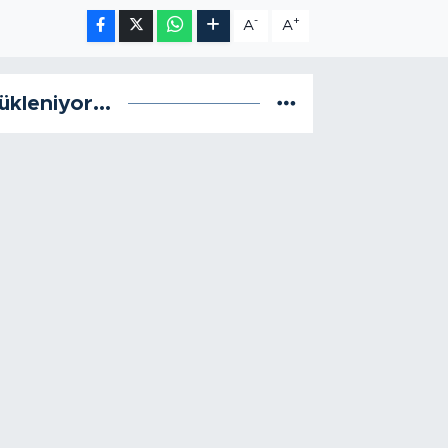
-
+
A
A
ükleniyor...