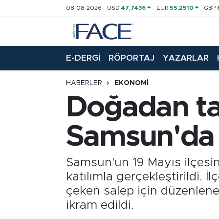
08-08-2026
USD
47,7436
EUR
55,2510
GBP
HABER
Nöbetçi Eczaneler
E-DERGİ
RÖPORTAJ
YAZARLAR
Hava Durumu
HABERLER
EKONOMI
Trafik Durumu
Doğadan ta
Süper Lig Puan Durumu ve Fikstür
Samsun'da
Tüm Manşetler
Samsun'un 19 Mayıs ilçesin
Son Dakika Haberleri
katılımla gerçekleştirildi. 
Haber Arşivi
çeken salep için düzenlenen
ikram edildi.