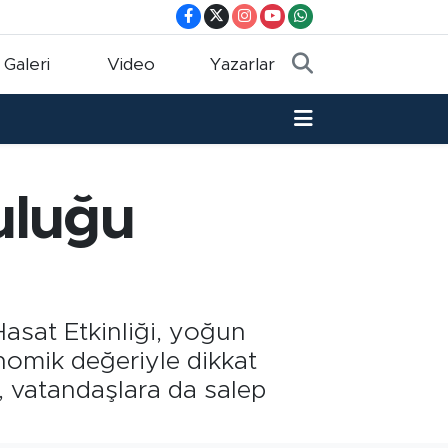
 Galeri
Video
Yazarlar
uluğu
asat Etkinliği, yoğun
onomik değeriyle dikkat
n, vatandaşlara da salep