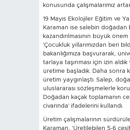
konusunda çalışmalarımız arta
19 Mayıs Ekolojiler Eğitim ve 
Karaman ise salebin doğadan k
kazandırılmasının büyük önem t
'Çocukluk yıllarımızdan beri bild
bakanlığımıza başvurarak, üniv
tarlaya taşınması için izin aldı
üretime başladık. Daha sonra k
üretim yaygınlaştı. Salep, do
uluslararası sözleşmelerle kor
Doğadan kaçak toplamanın ceza
civarında' ifadelerini kullandı.
Üretim çalışmalarının sürdürüleb
Karaman, 'Üretilebilen 5-6 çeşi