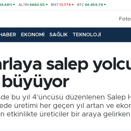
64,4811
ALTIN
6660.55
BİST
13.779
BTC
64.959,79
Foto
HABER
EKONOMİ
SAĞLIK
TEKNOLOJİ
rlaya salep yolc
 büyüyor
de bu yıl 4'üncüsü düzenlenen Salep H
İlçede üretimi her geçen yıl artan ve ek
 etkinlikte üreticiler bir araya gelirke