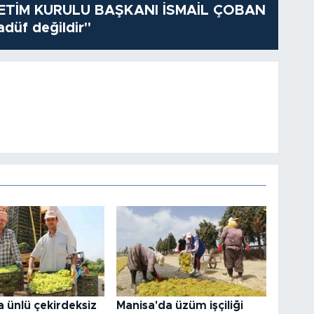
TİM KURULU BAŞKANI İSMAİL ÇOBAN
adüf değildir"
 ünlü çekirdeksiz
Manisa'da üzüm işçiliği